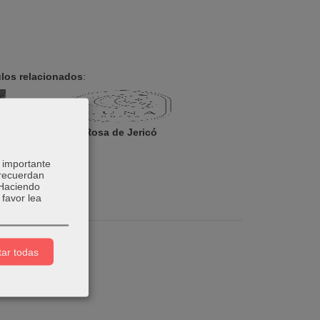
ulos relacionados
:
Rosa de Jericó
 importante
 recuerdan
 Haciendo
favor lea
ar todas