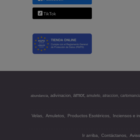
TikTok
amor
adivinacion
amuleto
atraccion
cartomanci
abundancia
Velas
Amuletos
Productos Esotéricos
Inciensos e i
Ir arriba
Contáctanos
Avis