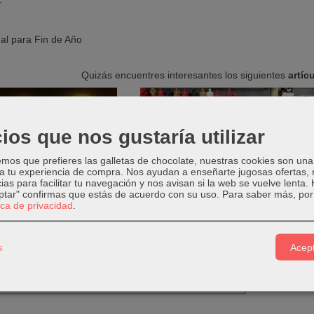
ual para Fin de Año
Quizás encuentres interesantes los siguientes
artíc
ios que nos gustaría utilizar
l para Fin de Año
os que prefieres las galletas de chocolate, nuestras cookies son una
El color de las velas
 a tu experiencia de compra. Nos ayudan a enseñarte jugosas ofertas,
ias para facilitar tu navegación y nos avisan si la web se vuelve lenta.
eptar" confirmas que estás de acuerdo con su uso.
Para saber más, por 
on resultados.
tica de privacidad
.
ntario
s
Acept