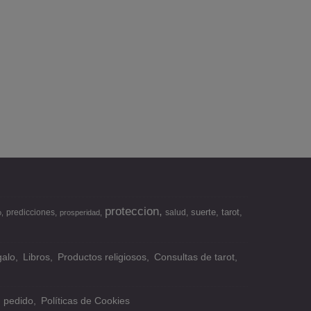
proteccion
suerte
tarot
predicciones
salud
o
prosperidad
alo
Libros
Productos religiosos
Consultas de tarot
n pedido
Políticas de Cookies