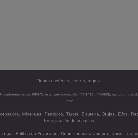
Tienda esotérica, librería, regalo.
a
dinero
incienso
limpieza
contra-mal-de-ojo
estampa-con-medalla
ojo-turco
oracul
varilla
ncensarios
Minerales
Péndulos
Tarots
Bisutería
Brujas
Elfos
Reg
Energización de espacios
o Legal
Política de Privacidad
Condiciones de Compra
Desistir de u