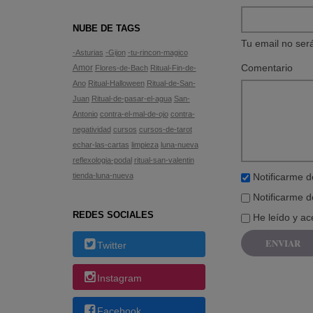
NUBE DE TAGS
Tu email no ser
-Asturias
-Gijon
-tu-rincon-magico
Comentario
Amor
Flores-de-Bach
Ritual-Fin-de-
Ano
Ritual-Halloween
Ritual-de-San-
Juan
Ritual-de-pasar-el-agua
San-
Antonio
contra-el-mal-de-ojo
contra-
negatividad
cursos
cursos-de-tarot
echar-las-cartas
limpieza
luna-nueva
reflexologia-podal
ritual-san-valentin
Notificarme d
tienda-luna-nueva
Notificarme d
REDES SOCIALES
He leído y ac
Twitter
Instagram
Facebook