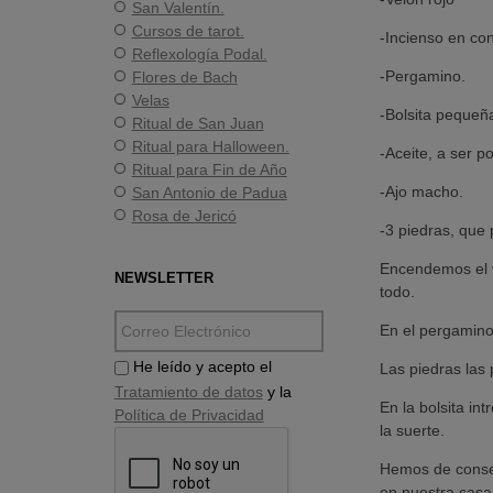
San Valentín.
Cursos de tarot.
-Incienso en con
Reflexología Podal.
-Pergamino.
Flores de Bach
Velas
-Bolsita pequeña
Ritual de San Juan
Ritual para Halloween.
-Aceite, a ser p
Ritual para Fin de Año
-Ajo macho.
San Antonio de Padua
Rosa de Jericó
-3 piedras, que 
Encendemos el v
NEWSLETTER
todo.
En el pergamino
He leído y acepto el
Las piedras las 
Tratamiento de datos
y la
En la bolsita in
Política de Privacidad
la suerte.
Hemos de conser
en nuestra casa