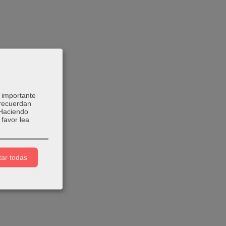
 importante
 recuerdan
 Haciendo
favor lea
ar todas