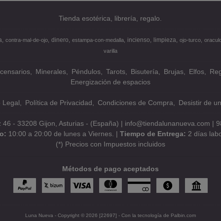
Tienda esotérica, librería, regalo.
a
dinero
incienso
limpieza
contra-mal-de-ojo
estampa-con-medalla
ojo-turco
oracul
varilla
ncensarios
Minerales
Péndulos
Tarots
Bisutería
Brujas
Elfos
Reg
Energización de espacios
o Legal
Política de Privacidad
Condiciones de Compra
Desistir de u
z 46 - 33208 Gijon, Asturias - (España) | info@tiendalunanueva.com |
9
io:
10:00 a 20:00 de lunes a Viernes. |
Tiempo de Entrega:
2 días lab
(*) Precios con Impuestos incluidos
Métodos de pago aceptados
Luna Nueva
- Copyright © 2026 [22697] - Con la tecnología de Palbin.com