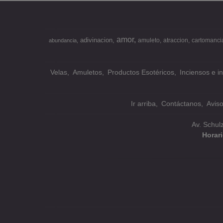
amor
adivinacion
amuleto
atraccion
cartomanci
abundancia
Velas
Amuletos
Productos Esotéricos
Inciensos e i
Ir arriba
Contáctanos
Avis
Av. Schul
Horar