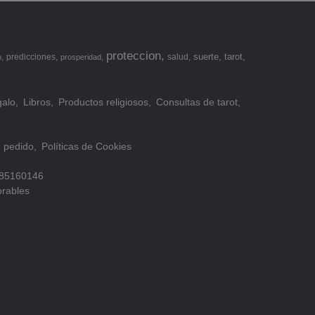
proteccion
suerte
tarot
predicciones
salud
o
prosperidad
alo
Libros
Productos religiosos
Consultas de tarot
n pedido
Políticas de Cookies
85160146
orables