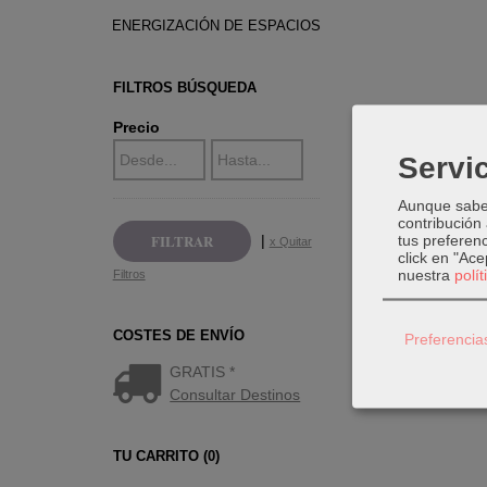
ENERGIZACIÓN DE ESPACIOS
FILTROS BÚSQUEDA
Precio
Servic
Aunque sabem
contribución
tus preferenc
|
x Quitar
click en "Ac
nuestra
polí
Filtros
COSTES DE ENVÍO
Preferencia
GRATIS *
Consultar Destinos
TU CARRITO (0)