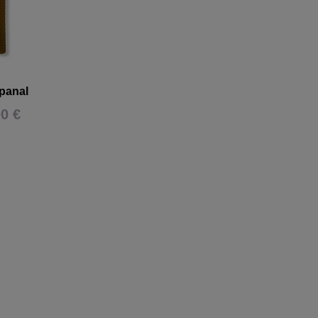
 panal
00 €