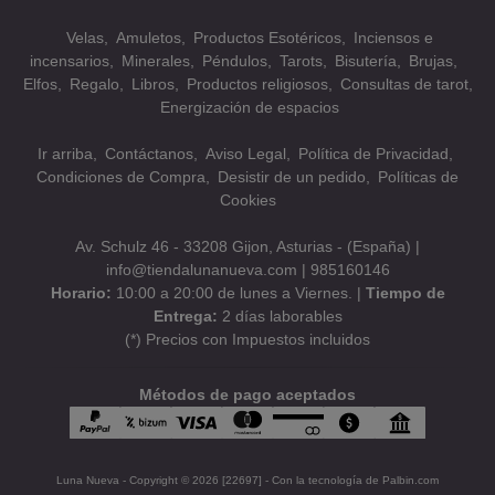
Velas
Amuletos
Productos Esotéricos
Inciensos e
incensarios
Minerales
Péndulos
Tarots
Bisutería
Brujas
Elfos
Regalo
Libros
Productos religiosos
Consultas de tarot
Energización de espacios
Ir arriba
Contáctanos
Aviso Legal
Política de Privacidad
Condiciones de Compra
Desistir de un pedido
Políticas de
Cookies
Av. Schulz 46 - 33208 Gijon, Asturias - (España) |
info@tiendalunanueva.com |
985160146
Horario:
10:00 a 20:00 de lunes a Viernes. |
Tiempo de
Entrega:
2 días laborables
(*) Precios con Impuestos incluidos
Métodos de pago aceptados
Luna Nueva
- Copyright © 2026 [22697] - Con la tecnología de Palbin.com