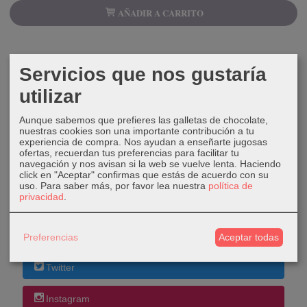
AÑADIR A CARRITO
Servicios que nos gustaría
utilizar
COSTES DE ENVÍO
Aunque sabemos que prefieres las galletas de chocolate,
GRATIS *
nuestras cookies son una importante contribución a tu
Consultar Destinos
experiencia de compra. Nos ayudan a enseñarte jugosas
ofertas, recuerdan tus preferencias para facilitar tu
navegación y nos avisan si la web se vuelve lenta. Haciendo
click en "Aceptar" confirmas que estás de acuerdo con su
TU CARRITO (0)
uso.
Para saber más, por favor lea nuestra
política de
privacidad
.
El carrito de la compra está vacío
Preferencias
Aceptar todas
REDES SOCIALES
Twitter
Instagram