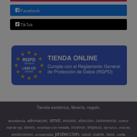
Facebook
TikTok
Tienda esotérica, librería, regalo.
amor
adivinacion
amuleto
atraccion
cartomancia
abundancia
contra-
dinero
incienso
limpieza
mal-de-ojo
estampa-con-medalla
ojo-turco
oraculo
proteccion
suerte
tarot
predicciones
salud
prosperidad
varilla