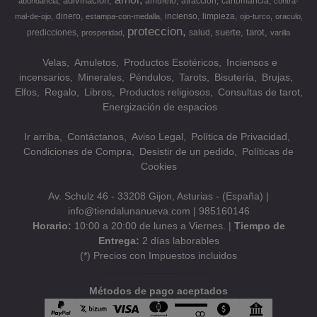
adivinacion
amuleto
atraccion
cartomancia
abundancia
contra-
dinero
incienso
limpieza
mal-de-ojo
estampa-con-medalla
ojo-turco
oraculo
proteccion
suerte
tarot
predicciones
salud
prosperidad
varilla
Velas
Amuletos
Productos Esotéricos
Inciensos e
incensarios
Minerales
Péndulos
Tarots
Bisutería
Brujas
Elfos
Regalo
Libros
Productos religiosos
Consultas de tarot
Energización de espacios
Ir arriba
Contáctanos
Aviso Legal
Política de Privacidad
Condiciones de Compra
Desistir de un pedido
Políticas de
Cookies
Av. Schulz 46 - 33208 Gijon, Asturias - (España) |
info@tiendalunanueva.com |
985160146
Horario:
10:00 a 20:00 de lunes a Viernes. |
Tiempo de
Entrega:
2 días laborables
(*) Precios con Impuestos incluidos
Métodos de pago aceptados