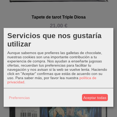
Tapete de tarot Triple Diosa
21,00 €
Servicios que nos gustaría
AÑADIR A CARRITO
utilizar
Aunque sabemos que prefieres las galletas de chocolate,
nuestras cookies son una importante contribución a tu
experiencia de compra. Nos ayudan a enseñarte jugosas
ofertas, recuerdan tus preferencias para facilitar tu
navegación y nos avisan si la web se vuelve lenta. Haciendo
click en "Aceptar" confirmas que estás de acuerdo con su
uso.
Para saber más, por favor lea nuestra
política de
privacidad
.
Preferencias
Aceptar todas