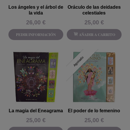
Los ángeles y el árbol de
Oráculo de las deidades
la vida
celestiales
26,00 €
25,00 €
PEDIR INFORMACIÓN
AÑADIR A CARRITO
Agotado
La magia del Eneagrama
El poder de lo femenino
25,00 €
25,00 €