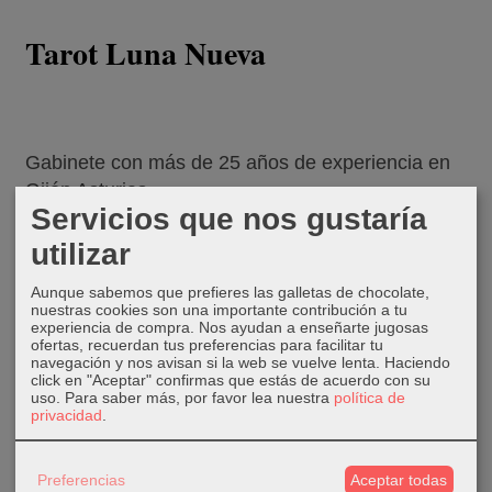
Tarot Luna Nueva
Gabinete con más de 25 años de experiencia en
Gijón Asturias
Servicios que nos gustaría
utilizar
Consulta telefónica en el
985 14 21 81
Aunque sabemos que prefieres las galletas de chocolate,
nuestras cookies son una importante contribución a tu
experiencia de compra. Nos ayudan a enseñarte jugosas
ofertas, recuerdan tus preferencias para facilitar tu
Métodos de pago:
navegación y nos avisan si la web se vuelve lenta. Haciendo
click en "Aceptar" confirmas que estás de acuerdo con su
uso.
Para saber más, por favor lea nuestra
política de
privacidad
.
- Bizum
Preferencias
Aceptar todas