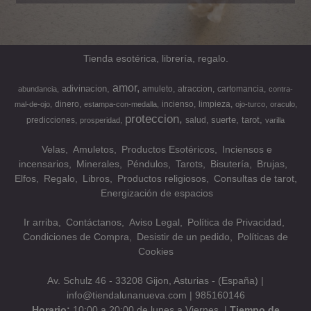
Tienda esotérica, librería, regalo.
amor
adivinacion
amuleto
atraccion
cartomancia
abundancia
contra-
dinero
incienso
limpieza
mal-de-ojo
estampa-con-medalla
ojo-turco
oraculo
proteccion
suerte
tarot
predicciones
salud
prosperidad
varilla
Velas
Amuletos
Productos Esotéricos
Inciensos e
incensarios
Minerales
Péndulos
Tarots
Bisutería
Brujas
Elfos
Regalo
Libros
Productos religiosos
Consultas de tarot
Energización de espacios
Ir arriba
Contáctanos
Aviso Legal
Política de Privacidad
Condiciones de Compra
Desistir de un pedido
Políticas de
Cookies
Av. Schulz 46 - 33208 Gijon, Asturias - (España) |
info@tiendalunanueva.com |
985160146
Horario:
10:00 a 20:00 de lunes a Viernes. |
Tiempo de