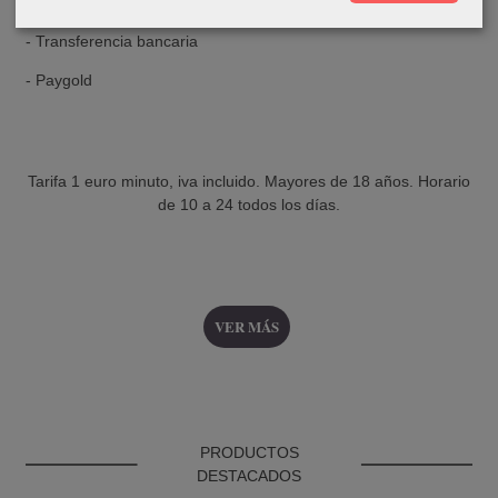
- Tarjeta bancaria
- Transferencia bancaria
- Paygold
Tarifa 1 euro minuto, iva incluido. Mayores de 18 años. Horario
de 10 a 24 todos los días.
VER MÁS
PRODUCTOS
DESTACADOS