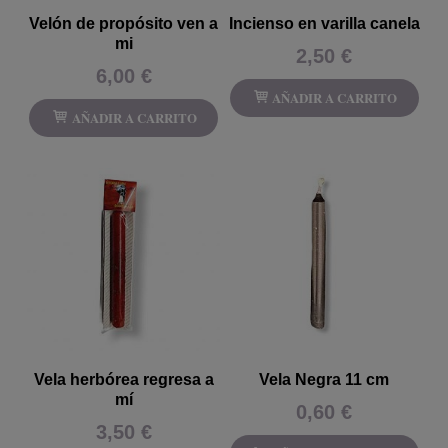
Velón de propósito ven a
Incienso en varilla canela
mi
2,50 €
6,00 €
AÑADIR A CARRITO
AÑADIR A CARRITO
Vela herbórea regresa a
Vela Negra 11 cm
mí
0,60 €
3,50 €