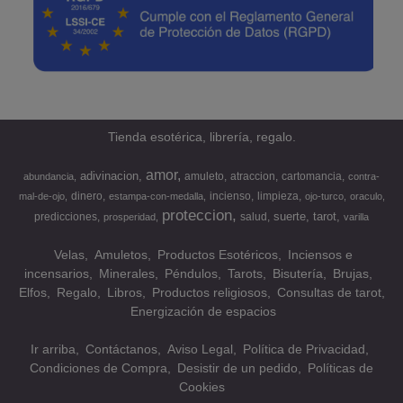
Tienda esotérica, librería, regalo.
amor
adivinacion
amuleto
atraccion
cartomancia
abundancia
contra-
dinero
incienso
limpieza
mal-de-ojo
estampa-con-medalla
ojo-turco
oraculo
proteccion
suerte
tarot
predicciones
salud
prosperidad
varilla
Velas
Amuletos
Productos Esotéricos
Inciensos e
incensarios
Minerales
Péndulos
Tarots
Bisutería
Brujas
Elfos
Regalo
Libros
Productos religiosos
Consultas de tarot
Energización de espacios
Ir arriba
Contáctanos
Aviso Legal
Política de Privacidad
Condiciones de Compra
Desistir de un pedido
Políticas de
Cookies