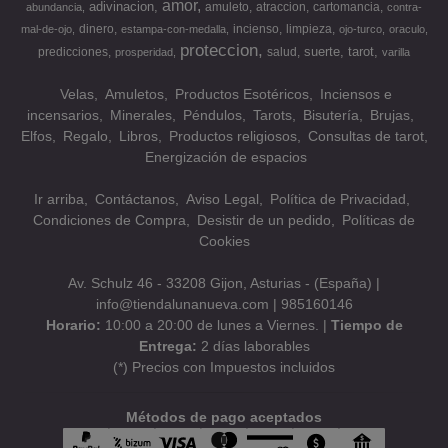
amor
adivinacion
amuleto
atraccion
cartomancia
abundancia
contra-
dinero
incienso
limpieza
mal-de-ojo
estampa-con-medalla
ojo-turco
oraculo
proteccion
suerte
tarot
predicciones
salud
prosperidad
varilla
Velas
Amuletos
Productos Esotéricos
Inciensos e
incensarios
Minerales
Péndulos
Tarots
Bisutería
Brujas
Elfos
Regalo
Libros
Productos religiosos
Consultas de tarot
Energización de espacios
Ir arriba
Contáctanos
Aviso Legal
Política de Privacidad
Condiciones de Compra
Desistir de un pedido
Políticas de
Cookies
Av. Schulz 46 - 33208 Gijon, Asturias - (España) |
info@tiendalunanueva.com |
985160146
Horario:
10:00 a 20:00 de lunes a Viernes. |
Tiempo de
Entrega:
2 días laborables
(*) Precios con Impuestos incluidos
Métodos de pago aceptados