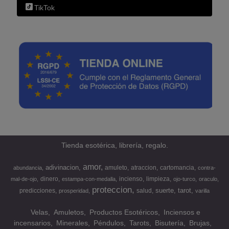
TikTok
Tienda esotérica, librería, regalo.
amor
adivinacion
amuleto
atraccion
cartomancia
abundancia
contra-
dinero
incienso
limpieza
mal-de-ojo
estampa-con-medalla
ojo-turco
oraculo
proteccion
suerte
tarot
predicciones
salud
prosperidad
varilla
Velas
Amuletos
Productos Esotéricos
Inciensos e
incensarios
Minerales
Péndulos
Tarots
Bisutería
Brujas