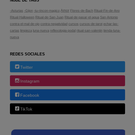
NUBE DE TAGS
Amor
-Asturias
-Gijon
-tu-rincon-magico
Flores-de-Bach
Ritual-Fin-de-Ano
Ritual-Halloween
Ritual-de-San-Juan
Ritual-de-pasar-el-agua
San-Antonio
contra-el-mal-de-ojo
contra-negatividad
cursos
cursos-de-tarot
echar-las-
cartas
limpieza
luna-nueva
reflexologia-podal
ritual-san-valentin
tienda-luna-
nueva
REDES SOCIALES
Twitter
Instagram
Facebook
TikTok