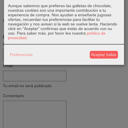
Aunque sabemos que prefieres las galletas de chocolate,
nuestras cookies son una importante contribución a tu
San Antonio de Padua
experiencia de compra. Nos ayudan a enseñarte jugosas
ofertas, recuerdan tus preferencias para facilitar tu
No se encontraron resultados.
navegación y nos avisan si la web se vuelve lenta. Haciendo
click en "Aceptar" confirmas que estás de acuerdo con su
uso.
Para saber más, por favor lea nuestra
política de
Deja un Comentario
privacidad
.
Nombre
Preferencias
Aceptar todas
Email
Tu email no será publicado
Comentario