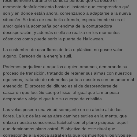
recientemente durante el confuso período que va desde el
momento desfallecimiento hasta el instante que comprenden qué
son y en dónde están ahora, comenzando a adaptarse a la nueva
situación. Se trata de una bella ofrenda, especialmente si es el
amor quien la acompaña por encima de la conturbadora
desesperación, y además si ello se realiza en los momentos
cósmicos como puede serlo la puerta de Halloween.
La costumbre de usar flores de tela o plástico, no posee valor
alguno. Carecen de la energía sutil.
Podemos perjudicar a aquellos a quien amamos, demorando su
proceso de transición, tratando de retener sus almas con nuestros
egoísmos, tratando de retenerlos junto a nosotros con un amor mal
entendido. El proceso del difunto es el de desprenderse del
cascarón que fue. Su cuerpo físico, al igual que la mariposa
desprende y aleja el que fue su cuerpo de crisálida.
Las velas poseen una virtud semejante en su afecto al de las
flores. La luz de las velas abre caminos sutiles en la mente, que
enlaza nuestra consciencia habitual con el plano psíquico, aquel
que dominamos plano astral. El objetivo de este ritual que
corresponde a la época astral en la que los muertos y los vivos se