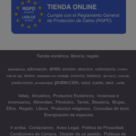
Tienda esotérica, librería, regalo.
amor
adivinacion
amuleto
atraccion
cartomancia
abundancia
contra-
dinero
incienso
limpieza
mal-de-ojo
estampa-con-medalla
ojo-turco
oraculo
proteccion
suerte
tarot
predicciones
salud
prosperidad
varilla
Velas
Amuletos
Productos Esotéricos
Inciensos e
incensarios
Minerales
Péndulos
Tarots
Bisutería
Brujas
Elfos
Regalo
Libros
Productos religiosos
Consultas de tarot
Energización de espacios
Ir arriba
Contáctanos
Aviso Legal
Política de Privacidad
Condiciones de Compra
Desistir de un pedido
Políticas de