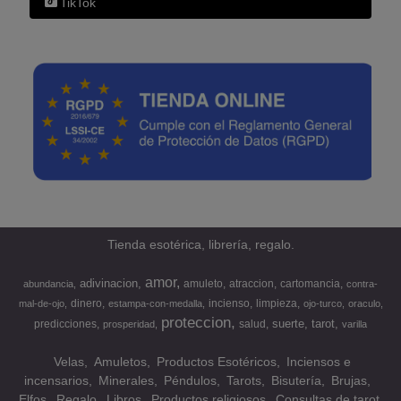
TikTok
Tienda esotérica, librería, regalo.
amor
adivinacion
amuleto
atraccion
cartomancia
abundancia
contra-
dinero
incienso
limpieza
mal-de-ojo
estampa-con-medalla
ojo-turco
oraculo
proteccion
suerte
tarot
predicciones
salud
prosperidad
varilla
Velas
Amuletos
Productos Esotéricos
Inciensos e
incensarios
Minerales
Péndulos
Tarots
Bisutería
Brujas
Elfos
Regalo
Libros
Productos religiosos
Consultas de tarot