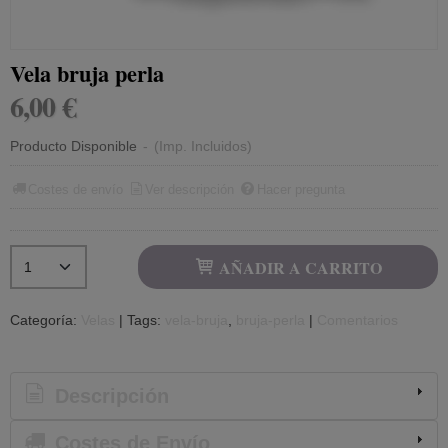
Vela bruja perla
6,00 €
Producto Disponible
-
(Imp. Incluidos)
Costes de envío
Ver descripción
Hacer pregunta
AÑADIR A CARRITO
Categoría:
Velas
|
Tags:
vela-bruja
bruja-perla
|
Comentarios
Descripción
Costes de Envío