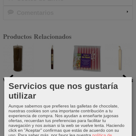
Comentarios
Productos Relacionados
Velón marrón
Vela de miel
Novena a
Vela Blanca
Servicios que nos gustaría
San Miguel
11 cm
3,75 €
2,40 €
utilizar
6,00 €
0,60 €
Aunque sabemos que prefieres las galletas de chocolate,
nuestras cookies son una importante contribución a tu
experiencia de compra. Nos ayudan a enseñarte jugosas
ofertas, recuerdan tus preferencias para facilitar tu
navegación y nos avisan si la web se vuelve lenta. Haciendo
click en "Aceptar" confirmas que estás de acuerdo con su
uso.
Para saber más, por favor lea nuestra
política de