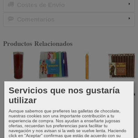
Costes de Envío
Comentarios
Productos Relacionados
Velón Rojo
Novena Siete
Vela de miel
Novena a
Servicios que nos gustaría
Arcángeles
20cm
San Antonio
3,75 €
utilizar
6,00 €
2,40 €
6,00 €
Aunque sabemos que prefieres las galletas de chocolate,
nuestras cookies son una importante contribución a tu
experiencia de compra. Nos ayudan a enseñarte jugosas
ofertas, recuerdan tus preferencias para facilitar tu
navegación y nos avisan si la web se vuelve lenta. Haciendo
click en "Aceptar" confirmas que estás de acuerdo con su