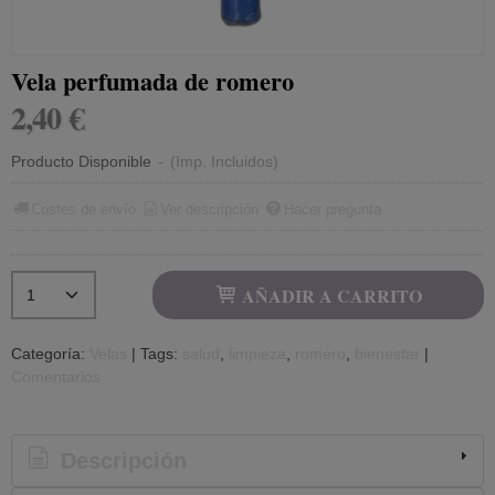
Vela perfumada de romero
2,40 €
Producto Disponible
-
(Imp. Incluidos)
Costes de envío
Ver descripción
Hacer pregunta
AÑADIR A CARRITO
Categoría:
Velas
|
Tags:
salud
limpieza
romero
bienestar
|
Comentarios
Descripción