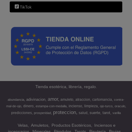
TikTok
Tienda esotérica, librería, regalo.
amor
adivinacion
amuleto
atraccion
cartomancia
abundancia
contra-
dinero
incienso
limpieza
mal-de-ojo
estampa-con-medalla
ojo-turco
oraculo
proteccion
suerte
tarot
predicciones
salud
prosperidad
varilla
Velas
Amuletos
Productos Esotéricos
Inciensos e
incensarios
Minerales
Péndulos
Tarots
Bisutería
Brujas