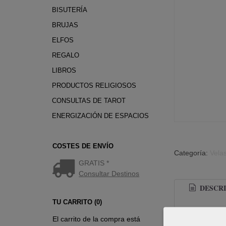
BISUTERÍA
BRUJAS
ELFOS
REGALO
LIBROS
PRODUCTOS RELIGIOSOS
CONSULTAS DE TAROT
ENERGIZACIÓN DE ESPACIOS
COSTES DE ENVÍO
Categoría:
Vela
GRATIS *
Consultar Destinos
DESCRI
TU CARRITO (0)
El carrito de la compra está
Vela con for