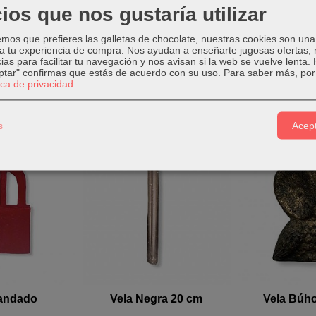
ios que nos gustaría utilizar
m aprox,
ara dar fuerza a una petición, que no se pueda cortar, en color rojo ind
os que prefieres las galletas de chocolate, nuestras cookies son una
 a tu experiencia de compra. Nos ayudan a enseñarte jugosas ofertas,
ias para facilitar tu navegación y nos avisan si la web se vuelve lenta.
eptar" confirmas que estás de acuerdo con su uso.
Para saber más, por 
tica de privacidad
.
Relacionados
s
Acept
candado
Vela Negra 20 cm
Vela Búh