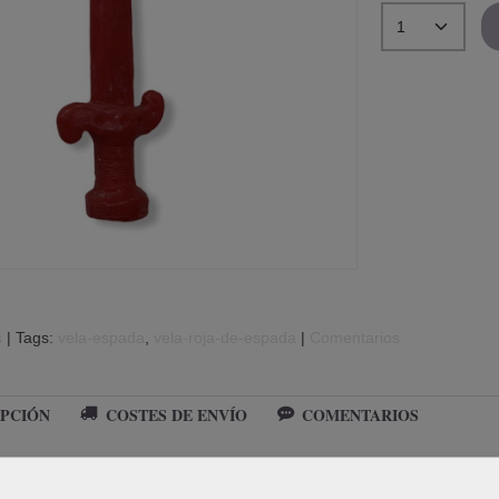
s
|
Tags:
vela-espada
vela-roja-de-espada
|
Comentarios
PCIÓN
COSTES DE ENVÍO
COMENTARIOS
ma de espada de color rojo.