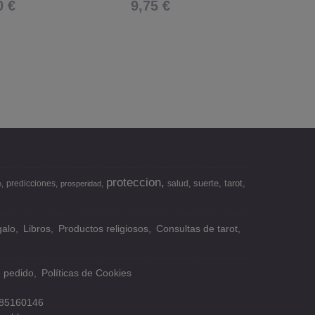
0 €
9,75 €
6,00
proteccion
suerte
tarot
predicciones
salud
o
prosperidad
alo
Libros
Productos religiosos
Consultas de tarot
n pedido
Políticas de Cookies
85160146