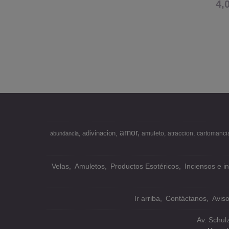
4,
amor
adivinacion
amuleto
atraccion
cartomanci
abundancia
Velas
Amuletos
Productos Esotéricos
Inciensos e i
Ir arriba
Contáctanos
Avis
Av. Schul