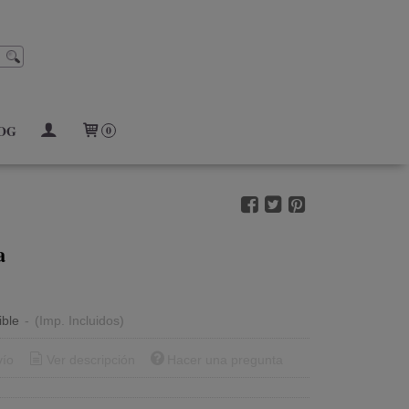
OG
0
a
ible
-
(Imp. Incluidos)
vío
Ver descripción
Hacer una pregunta