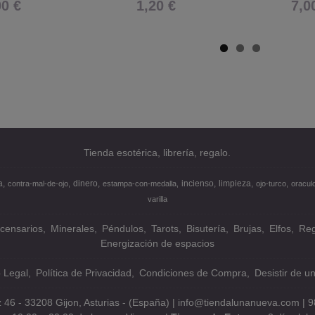
00 €
1,20 €
7,0
Tienda esotérica, librería, regalo.
a
dinero
incienso
limpieza
contra-mal-de-ojo
estampa-con-medalla
ojo-turco
oracul
varilla
ncensarios
Minerales
Péndulos
Tarots
Bisutería
Brujas
Elfos
Reg
Energización de espacios
o Legal
Política de Privacidad
Condiciones de Compra
Desistir de u
z 46 - 33208 Gijon, Asturias - (España) | info@tiendalunanueva.com |
9