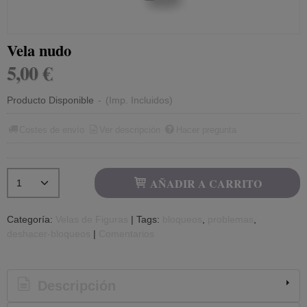
Vela nudo
5,00 €
Producto Disponible
-
(Imp. Incluidos)
Costes de envío
Ver descripción
Hacer pregunta
AÑADIR A CARRITO
Categoría:
Velas de Figuras
|
Tags:
bloqueos
problemas
deshacer-bloqueos
|
Comentarios
Descripción