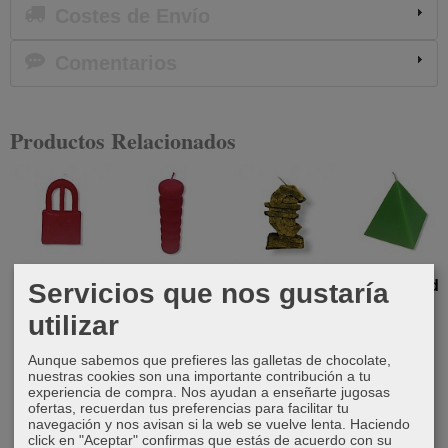
Costes de Envío
Comentarios
Productos Relacionados
Vela
Vela 7 nudos
Vela euro
Vela pirámide
Servicios que nos gustaría
candado
verde
7,00 €
4,50 €
utilizar
4,00 €
6,00 €
Aunque sabemos que prefieres las galletas de chocolate,
nuestras cookies son una importante contribución a tu
experiencia de compra. Nos ayudan a enseñarte jugosas
ofertas, recuerdan tus preferencias para facilitar tu
navegación y nos avisan si la web se vuelve lenta. Haciendo
click en "Aceptar" confirmas que estás de acuerdo con su