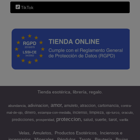
TikTok
Tienda esotérica, librería, regalo.
amor
adivinacion
amuleto
atraccion
cartomancia
abundancia
contra-
dinero
incienso
limpieza
mal-de-ojo
estampa-con-medalla
ojo-turco
oraculo
proteccion
suerte
tarot
predicciones
salud
prosperidad
varilla
Velas
Amuletos
Productos Esotéricos
Inciensos e
incensarios
Minerales
Péndulos
Tarots
Bisutería
Brujas