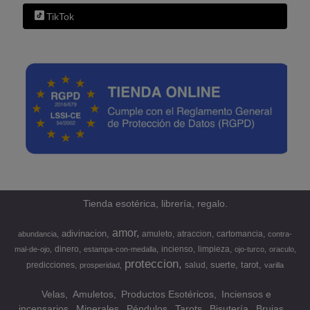
TikTok
Tienda esotérica, librería, regalo.
amor
adivinacion
amuleto
atraccion
cartomancia
abundancia
contra-
dinero
incienso
limpieza
mal-de-ojo
estampa-con-medalla
ojo-turco
oraculo
proteccion
suerte
tarot
predicciones
salud
prosperidad
varilla
Velas
Amuletos
Productos Esotéricos
Inciensos e
incensarios
Minerales
Péndulos
Tarots
Bisutería
Brujas