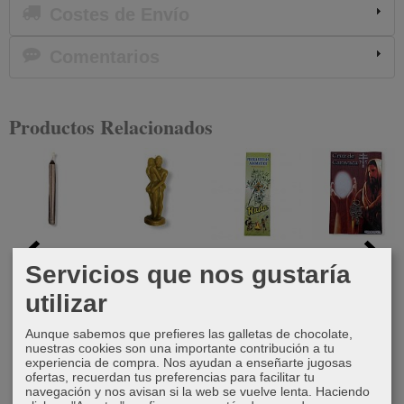
Costes de Envío
Comentarios
Productos Relacionados
Vela Negra
Vela pareja
Fregasuelos
Cruz de
Servicios que nos gustaría
11 cm
de unión
de ruda
Caravaca
hombre-
grande
utilizar
0,60 €
12,00 €
mujer...
13,50 €
Aunque sabemos que prefieres las galletas de chocolate,
12,00 €
nuestras cookies son una importante contribución a tu
experiencia de compra. Nos ayudan a enseñarte jugosas
ofertas, recuerdan tus preferencias para facilitar tu
navegación y nos avisan si la web se vuelve lenta. Haciendo