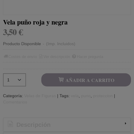
Vela puño roja y negra
3,50 €
Producto Disponible
-
(Imp. Incluidos)
Costes de envío
Ver descripción
Hacer pregunta
AÑADIR A CARRITO
Categoría:
Velas de Figuras
|
Tags:
vela
puno
proteccion
|
Comentarios
Descripción