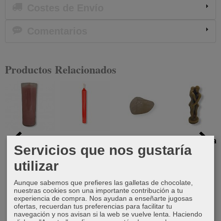
Costes de Envío
Comentarios
Productos Relacionados
Velón rosa
Vela Roja 11
Canto
Vela pareja
Servicios que nos gustaría
cm
rodado
de unión
3,75 €
cuarzo rosa
hombre-
utilizar
0,60 €
mujer...
1,00 €
Aunque sabemos que prefieres las galletas de chocolate,
9,00 €
nuestras cookies son una importante contribución a tu
experiencia de compra. Nos ayudan a enseñarte jugosas
ofertas, recuerdan tus preferencias para facilitar tu
navegación y nos avisan si la web se vuelve lenta. Haciendo