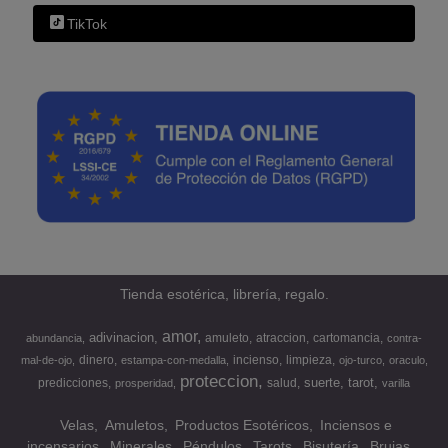
TikTok
Tienda esotérica, librería, regalo.
amor
adivinacion
amuleto
atraccion
cartomancia
abundancia
contra-
dinero
incienso
limpieza
mal-de-ojo
estampa-con-medalla
ojo-turco
oraculo
proteccion
suerte
tarot
predicciones
salud
prosperidad
varilla
Velas
Amuletos
Productos Esotéricos
Inciensos e
incensarios
Minerales
Péndulos
Tarots
Bisutería
Brujas