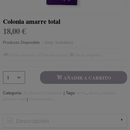
Colonia amarre total
18,00 €
Producto Disponible
-
(Imp. Incluidos)
Costes de envío
Ver descripción
Hacer pregunta
AÑADIR A CARRITO
Categoría:
Productos Esotéricos
|
Tags:
amor
atraer
colonia-
amarre-total
|
Comentarios
Descripción