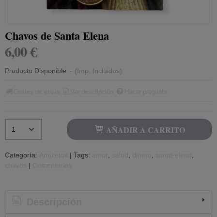
Chavos de Santa Elena
6,00 €
Producto Disponible
-
(Imp. Incluidos)
Costes de envío
Ver descripción
Hacer pregunta
AÑADIR A CARRITO
Categoría:
Amuletos
|
Tags:
amor
salud
dinero
santa-elena
chavos
|
Comentarios
Descripción