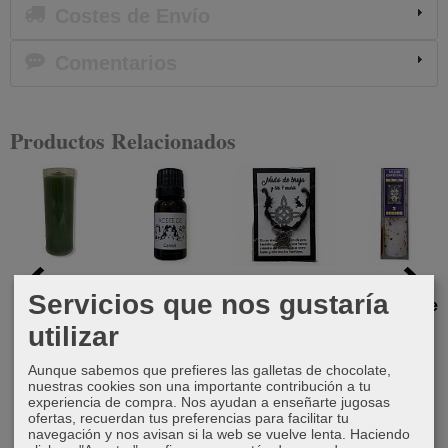
Costes de Envío
Comentarios
Productos Relacionados
Velón verde
Aceite de
Pulsera
Velón
Servicios que nos gustaría
canela
Nudo de
especial Tres
3,75 €
Bruja y los 7
Deseos
utilizar
5,00 €
nudos...
12,00 €
Aunque sabemos que prefieres las galletas de chocolate,
5,50 €
nuestras cookies son una importante contribución a tu
experiencia de compra. Nos ayudan a enseñarte jugosas
ofertas, recuerdan tus preferencias para facilitar tu
navegación y nos avisan si la web se vuelve lenta. Haciendo