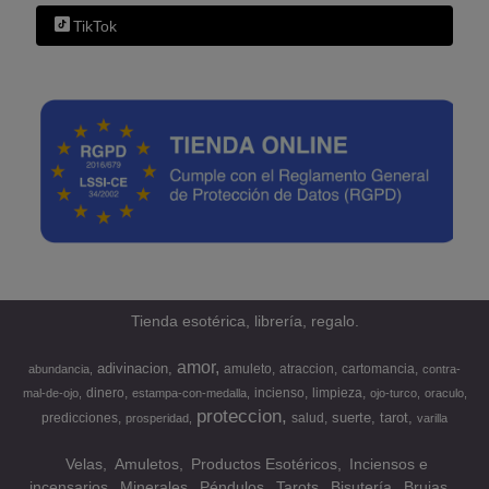
TikTok
Tienda esotérica, librería, regalo.
amor
adivinacion
amuleto
atraccion
cartomancia
abundancia
contra-
dinero
incienso
limpieza
mal-de-ojo
estampa-con-medalla
ojo-turco
oraculo
proteccion
suerte
tarot
predicciones
salud
prosperidad
varilla
Velas
Amuletos
Productos Esotéricos
Inciensos e
incensarios
Minerales
Péndulos
Tarots
Bisutería
Brujas