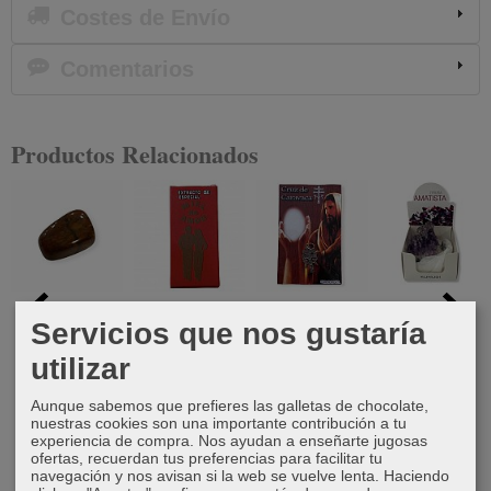
Costes de Envío
Comentarios
Productos Relacionados
Canto
Extracto
Cruz de
Drusa de
Servicios que nos gustaría
rodado
especial miel
Caravaca
Amatista
Jaspe rojo
de amor
grande
utilizar
7,50 €
1,00 €
15,00 €
13,50 €
Aunque sabemos que prefieres las galletas de chocolate,
nuestras cookies son una importante contribución a tu
experiencia de compra. Nos ayudan a enseñarte jugosas
ofertas, recuerdan tus preferencias para facilitar tu
navegación y nos avisan si la web se vuelve lenta. Haciendo