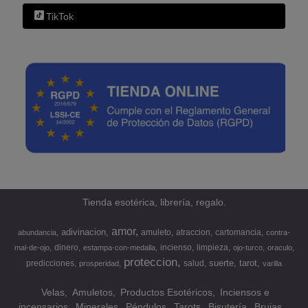
TikTok
Tienda esotérica, librería, regalo.
amor
adivinacion
amuleto
atraccion
cartomancia
abundancia
contra-
dinero
incienso
limpieza
mal-de-ojo
estampa-con-medalla
ojo-turco
oraculo
proteccion
suerte
tarot
predicciones
salud
prosperidad
varilla
Velas
Amuletos
Productos Esotéricos
Inciensos e
incensarios
Minerales
Péndulos
Tarots
Bisutería
Brujas