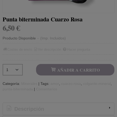
Punta biterminada Cuarzo Rosa
6,50 €
Producto Disponible
-
(Imp. Incluidos)
Costes de envío
Ver descripción
Hacer pregunta
AÑADIR A CARRITO
Categoría:
Minerales
|
Tags:
amor
cuarzo-rosa
colgante-mineral
punta-biterminada
|
Comentarios
Descripción