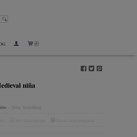
OG
0
dieval niña
ible
-
(Imp. Incluidos)
vío
Ver descripción
Hacer una pregunta