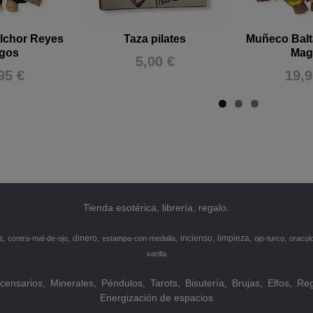
lchor Reyes
Taza pilates
Muñeco Balt
gos
Mag
5,00 €
95 €
19,9
Tienda esotérica, librería, regalo.
a
dinero
incienso
limpieza
contra-mal-de-ojo
estampa-con-medalla
ojo-turco
oracul
varilla
ncensarios
Minerales
Péndulos
Tarots
Bisutería
Brujas
Elfos
Reg
Energización de espacios