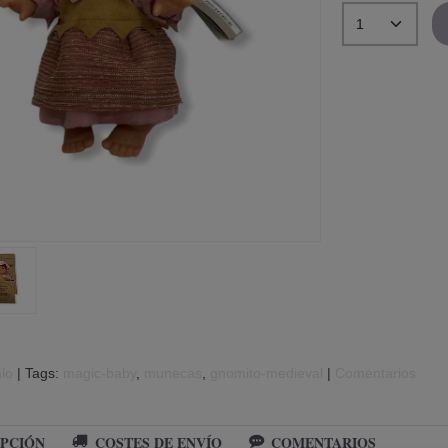
lo
|
Tags:
magic-baby
munecas
gnomito-medieval
|
Comentarios
PCIÓN
COSTES DE ENVÍO
COMENTARIOS