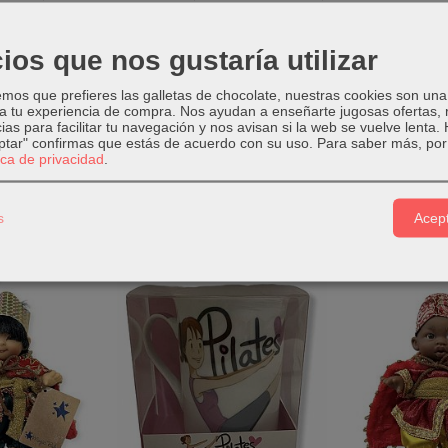
ios que nos gustaría utilizar
c Baby
8 cm
os que prefieres las galletas de chocolate, nuestras cookies son una
 vinilo
 a tu experiencia de compra. Nos ayudan a enseñarte jugosas ofertas,
o
ias para facilitar tu navegación y nos avisan si la web se vuelve lenta.
eptar" confirmas que estás de acuerdo con su uso.
Para saber más, por 
tica de privacidad
.
s
Acept
Relacionados