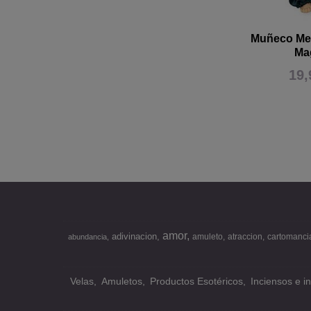
Muñeco Me
Ma
19,
amor
adivinacion
amuleto
atraccion
cartomanci
abundancia
Velas
Amuletos
Productos Esotéricos
Inciensos e i