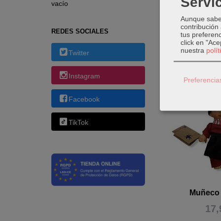
Servic
vacío
Tamaño apr
Aunque sabem
contribución
REDES SOCIALES
tus preferenc
click en "Ac
nuestra
polí
Twitter
Productos 
Instagram
Preferencia
Facebook
TikTok
Muñeco 
17,