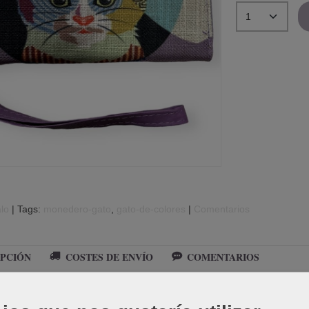
lo
|
Tags:
monedero-gato
gato-de-colores
|
Comentarios
PCIÓN
COSTES DE ENVÍO
COMENTARIOS
n dibujo de gato de colores y fondo malva.