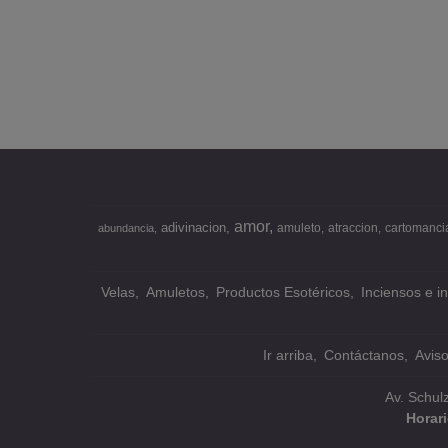
amor
adivinacion
amuleto
atraccion
cartomanci
abundancia
Velas
Amuletos
Productos Esotéricos
Inciensos e i
Ir arriba
Contáctanos
Avis
Av. Schul
Horar