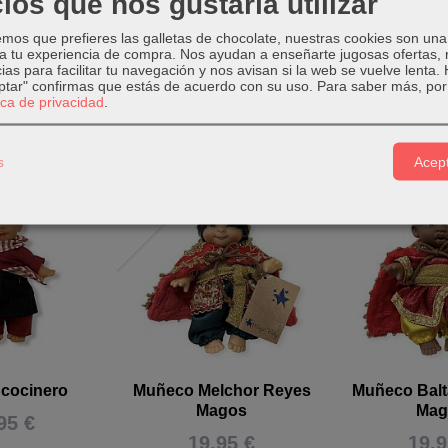
ios que nos gustaría utilizar
oximado 17x9cm.
os que prefieres las galletas de chocolate, nuestras cookies son una
 a tu experiencia de compra. Nos ayudan a enseñarte jugosas ofertas,
ias para facilitar tu navegación y nos avisan si la web se vuelve lenta.
eptar" confirmas que estás de acuerdo con su uso.
Para saber más, por 
tica de privacidad
.
Relacionados
s
Acept
Agotado
cocinero
Muñeco Melchor Reyes
Muñeco Balt
Magos
Mag
95 €
19,95 €
19,9