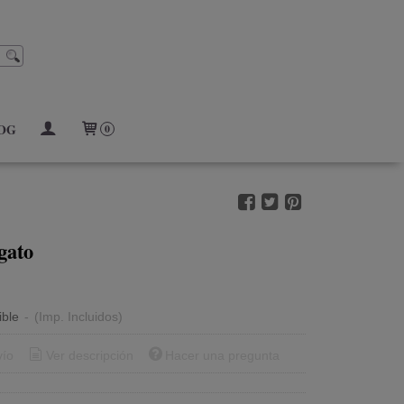
OG
0
gato
ible
-
(Imp. Incluidos)
vío
Ver descripción
Hacer una pregunta