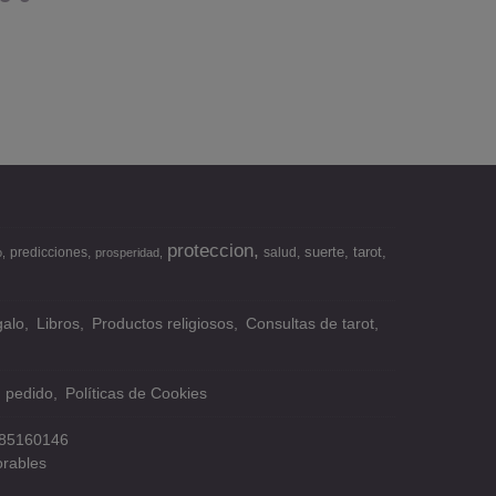
proteccion
suerte
tarot
predicciones
salud
o
prosperidad
alo
Libros
Productos religiosos
Consultas de tarot
n pedido
Políticas de Cookies
85160146
orables