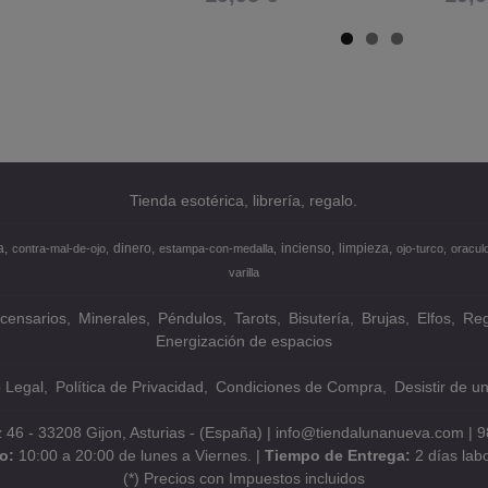
Tienda esotérica, librería, regalo.
a
dinero
incienso
limpieza
contra-mal-de-ojo
estampa-con-medalla
ojo-turco
oracul
varilla
ncensarios
Minerales
Péndulos
Tarots
Bisutería
Brujas
Elfos
Reg
Energización de espacios
o Legal
Política de Privacidad
Condiciones de Compra
Desistir de u
z 46 - 33208 Gijon, Asturias - (España) | info@tiendalunanueva.com |
9
io:
10:00 a 20:00 de lunes a Viernes. |
Tiempo de Entrega:
2 días lab
(*) Precios con Impuestos incluidos