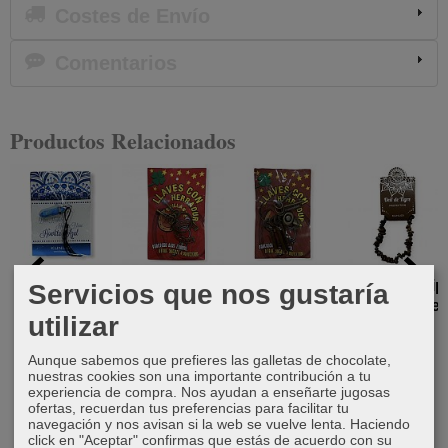
Costes de Envío
Comentarios
Productos Relacionados
Punta
Llavero
Llavero
Pulsera chip
Servicios que nos gustaría
biterminada
llaves con
herradura de
ojo de tigre
utilizar
Howlita Azul
herradura...
la suerte y...
3,50 €
6,50 €
4,50 €
4,50 €
Aunque sabemos que prefieres las galletas de chocolate,
nuestras cookies son una importante contribución a tu
experiencia de compra. Nos ayudan a enseñarte jugosas
ofertas, recuerdan tus preferencias para facilitar tu
navegación y nos avisan si la web se vuelve lenta. Haciendo
click en "Aceptar" confirmas que estás de acuerdo con su