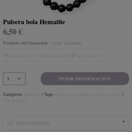
Pulsera bola Hematite
6,50 €
Producto NO Disponible
-
(Imp. Incluidos)
Costes de envío
Ver descripción
Hacer pregunta
PEDIR INFORMACIÓN
Categoría:
Bisutería
|
Tags:
pulsera-hematite
piedra-de-sangre
|
Comentarios
Descripción