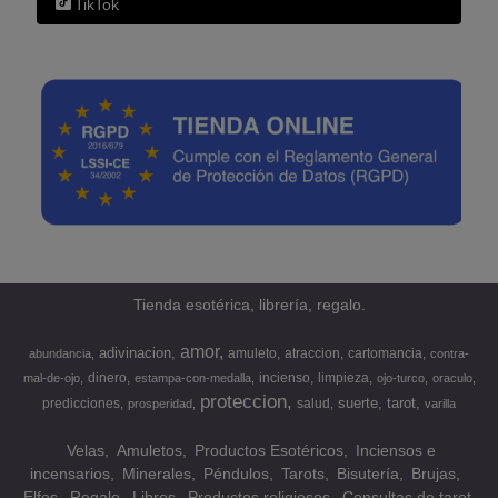
TikTok
Tienda esotérica, librería, regalo.
amor
adivinacion
amuleto
atraccion
cartomancia
abundancia
contra-
dinero
incienso
limpieza
mal-de-ojo
estampa-con-medalla
ojo-turco
oraculo
proteccion
suerte
tarot
predicciones
salud
prosperidad
varilla
Velas
Amuletos
Productos Esotéricos
Inciensos e
incensarios
Minerales
Péndulos
Tarots
Bisutería
Brujas
Elfos
Regalo
Libros
Productos religiosos
Consultas de tarot