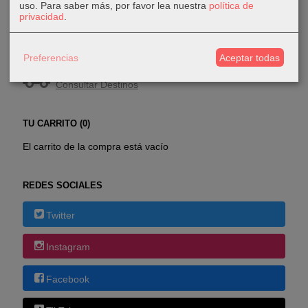
uso.
Para saber más, por favor lea nuestra
política de
privacidad
.
COSTES DE ENVÍO
Preferencias
Aceptar todas
GRATIS *
Consultar Destinos
TU CARRITO (0)
El carrito de la compra está vacío
REDES SOCIALES
Twitter
Instagram
Facebook