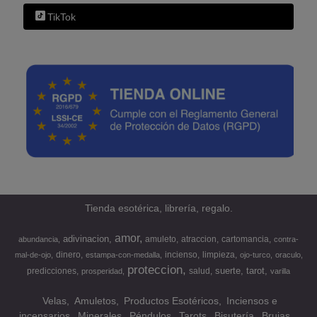
TikTok
Tienda esotérica, librería, regalo.
amor
adivinacion
amuleto
atraccion
cartomancia
abundancia
contra-
dinero
incienso
limpieza
mal-de-ojo
estampa-con-medalla
ojo-turco
oraculo
proteccion
suerte
tarot
predicciones
salud
prosperidad
varilla
Velas
Amuletos
Productos Esotéricos
Inciensos e
incensarios
Minerales
Péndulos
Tarots
Bisutería
Brujas