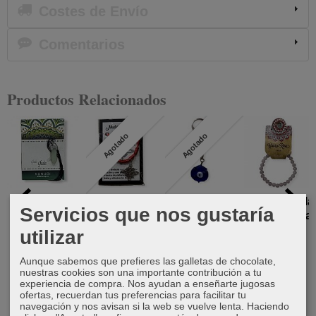
Costes de Envío
Comentarios
Productos Relacionados
Agotado
Agotado
Punta
Pulsera
Llavero Ojo
Pulsera bola
Servicios que nos gustaría
biterminada
Nudo de
turco trébol
cuarzo rosa
Jade
Bruja y los 7
utilizar
2,50 €
6,50 €
nudos...
6,50 €
Aunque sabemos que prefieres las galletas de chocolate,
5,50 €
nuestras cookies son una importante contribución a tu
experiencia de compra. Nos ayudan a enseñarte jugosas
ofertas, recuerdan tus preferencias para facilitar tu
navegación y nos avisan si la web se vuelve lenta. Haciendo