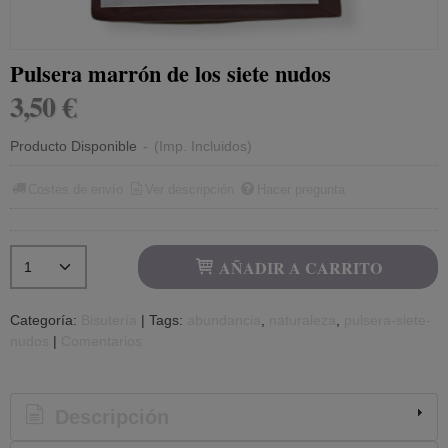
Pulsera marrón de los siete nudos
3,50 €
Producto Disponible
-
(Imp. Incluidos)
Costes de envío
Ver descripción
Hacer pregunta
AÑADIR A CARRITO
Categoría:
Bisutería
|
Tags:
abundancia
naturaleza
pulsera-siete-
nudos
|
Comentarios
Descripción