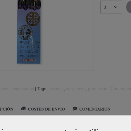
nsos e incensarios
|
Tags:
incienso
san-benito
proteccion
|
Comentari
PCIÓN
COSTES DE ENVÍO
COMENTARIOS
 Benito, ritualizado para protegernos de cualquier daño, protección.