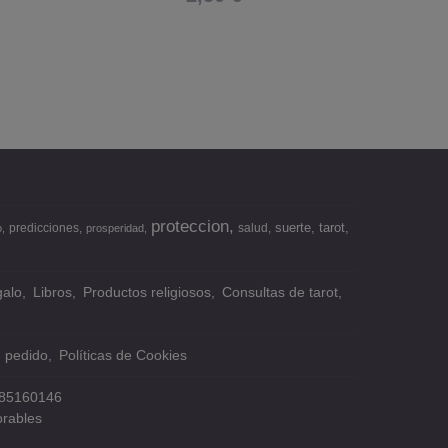
proteccion
suerte
tarot
predicciones
salud
o
prosperidad
alo
Libros
Productos religiosos
Consultas de tarot
n pedido
Políticas de Cookies
85160146
orables