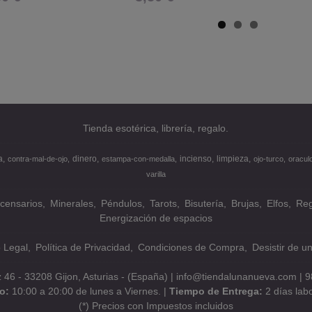
Tienda esotérica, librería, regalo.
a
dinero
incienso
limpieza
contra-mal-de-ojo
estampa-con-medalla
ojo-turco
oracul
varilla
ncensarios
Minerales
Péndulos
Tarots
Bisutería
Brujas
Elfos
Reg
Energización de espacios
o Legal
Política de Privacidad
Condiciones de Compra
Desistir de u
z 46 - 33208 Gijon, Asturias - (España) | info@tiendalunanueva.com |
9
io:
10:00 a 20:00 de lunes a Viernes. |
Tiempo de Entrega:
2 días lab
(*) Precios con Impuestos incluidos