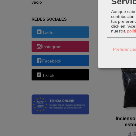
Servic
vacío
Contenido de
Aunque sabem
contribución
REDES SOCIALES
tus preferenc
click en "Ac
nuestra
polí
Twitter
Productos 
Instagram
Preferencia
Facebook
TikTok
Incienso
esto
4,