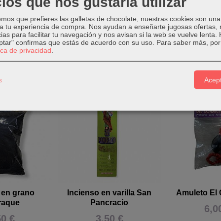
ios que nos gustaría utilizar
l envase 20 varillas.
os que prefieres las galletas de chocolate, nuestras cookies son una
 a tu experiencia de compra. Nos ayudan a enseñarte jugosas ofertas,
ias para facilitar tu navegación y nos avisan si la web se vuelve lenta.
eptar" confirmas que estás de acuerdo con su uso.
Para saber más, por 
tica de privacidad
.
Relacionados
s
Acept
 en grano
Incienso en varilla San
Amuleto El
raque
Pancracio
6,0
50 €
3,50 €