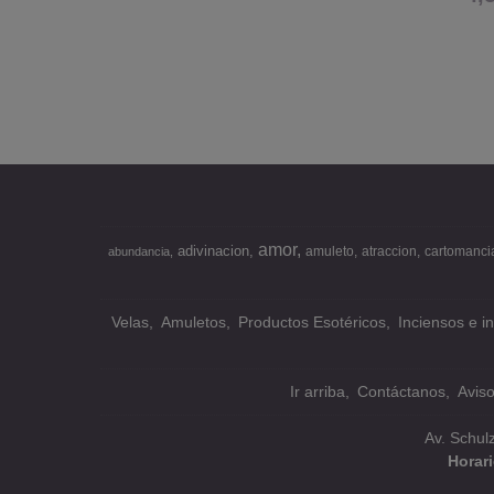
amor
adivinacion
amuleto
atraccion
cartomanci
abundancia
Velas
Amuletos
Productos Esotéricos
Inciensos e i
Ir arriba
Contáctanos
Avis
Av. Schul
Horar