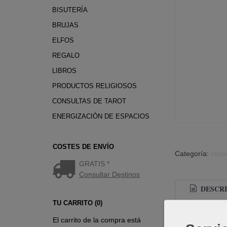
BISUTERÍA
BRUJAS
ELFOS
REGALO
LIBROS
PRODUCTOS RELIGIOSOS
CONSULTAS DE TAROT
ENERGIZACIÓN DE ESPACIOS
COSTES DE ENVÍO
Categoría:
Incie
GRATIS *
Consultar Destinos
DESCRI
TU CARRITO (0)
El carrito de la compra está
Incienso San