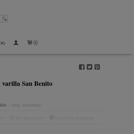
OG
0
Incienso en varilla San Benito
ible
-
(Imp. Incluidos)
vío
Ver descripción
Hacer una pregunta