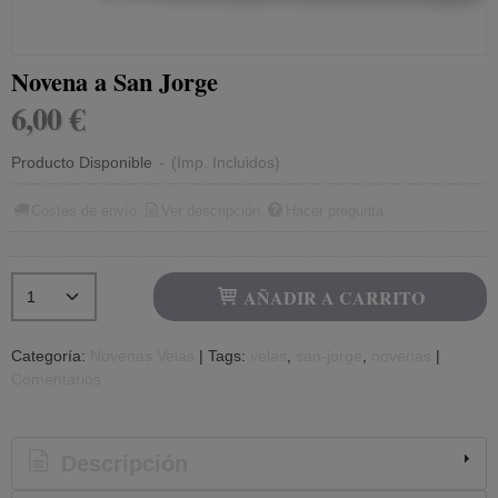
Novena a San Jorge
6,00 €
Producto Disponible
-
(Imp. Incluidos)
Costes de envío
Ver descripción
Hacer pregunta
AÑADIR A CARRITO
Categoría:
Novenas Velas
|
Tags:
velas
san-jorge
novenas
|
Comentarios
Descripción