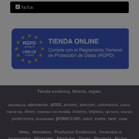
TikTok
Tienda esotérica, librería, regalo.
amor
adivinacion
amuleto
atraccion
cartomancia
abundancia
contra-
dinero
incienso
limpieza
mal-de-ojo
estampa-con-medalla
ojo-turco
oraculo
proteccion
suerte
tarot
predicciones
salud
prosperidad
varilla
Velas
Amuletos
Productos Esotéricos
Inciensos e
incensarios
Minerales
Péndulos
Tarots
Bisutería
Brujas