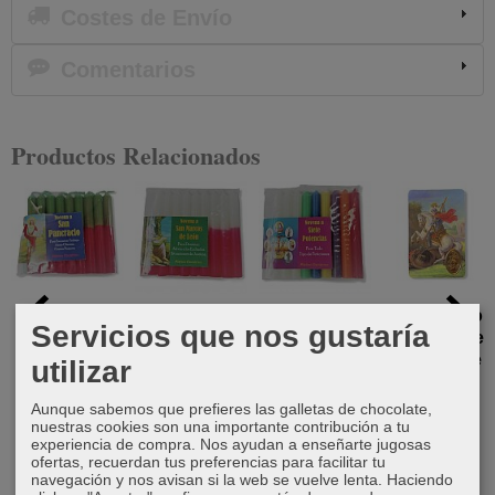
Costes de Envío
Comentarios
Productos Relacionados
Novena a
Novena a
Novena Siete
Estampa con
Servicios que nos gustaría
San
San Marcos
Potencias
medalla de
Pancracio
de León
San Jorge
utilizar
6,00 €
6,00 €
6,00 €
2,00 €
Aunque sabemos que prefieres las galletas de chocolate,
nuestras cookies son una importante contribución a tu
experiencia de compra. Nos ayudan a enseñarte jugosas
ofertas, recuerdan tus preferencias para facilitar tu
navegación y nos avisan si la web se vuelve lenta. Haciendo