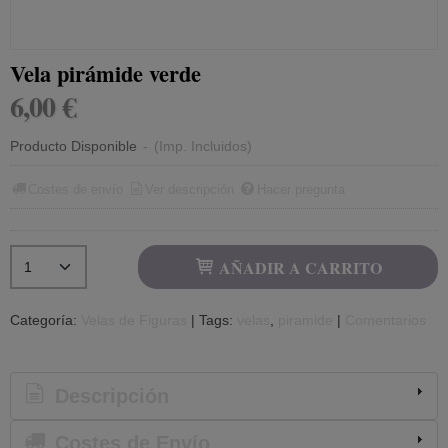
Vela pirámide verde
6,00 €
Producto Disponible
-
(Imp. Incluidos)
Costes de envío
Ver descripción
Hacer pregunta
AÑADIR A CARRITO
Categoría:
Velas de Figuras
|
Tags:
velas
piramide
|
Comentarios
Descripción
Costes de Envío