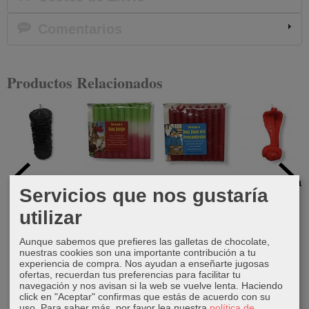
Comentarios
Productos Relacionados
Vela 1000
Novena a
Novena a
Vela cobra
Servicios que nos gustaría
nudos
San Jorge
Don Juan del
7,00 €
Pensamiento
utilizar
9,00 €
6,00 €
6,00 €
Aunque sabemos que prefieres las galletas de chocolate,
nuestras cookies son una importante contribución a tu
experiencia de compra. Nos ayudan a enseñarte jugosas
ofertas, recuerdan tus preferencias para facilitar tu
navegación y nos avisan si la web se vuelve lenta. Haciendo
click en "Aceptar" confirmas que estás de acuerdo con su
uso.
Para saber más, por favor lea nuestra
política de