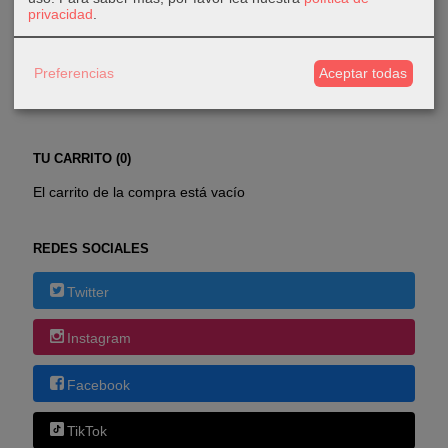
privacidad
.
COSTES DE ENVÍO
Preferencias
Aceptar todas
GRATIS *
Consultar Destinos
TU CARRITO (0)
El carrito de la compra está vacío
REDES SOCIALES
Twitter
Instagram
Facebook
TikTok