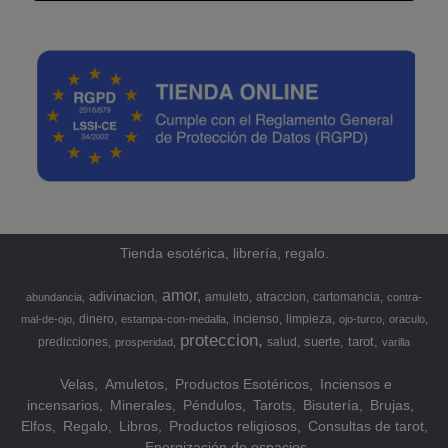
Tienda esotérica, librería, regalo.
amor
adivinacion
amuleto
atraccion
cartomancia
abundancia
contra-
dinero
incienso
limpieza
mal-de-ojo
estampa-con-medalla
ojo-turco
oraculo
proteccion
suerte
tarot
predicciones
salud
prosperidad
varilla
Velas
Amuletos
Productos Esotéricos
Inciensos e
incensarios
Minerales
Péndulos
Tarots
Bisutería
Brujas
Elfos
Regalo
Libros
Productos religiosos
Consultas de tarot
Energización de espacios