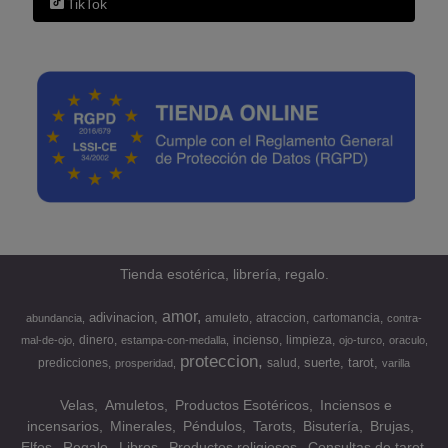
TikTok
Tienda esotérica, librería, regalo.
amor
adivinacion
amuleto
atraccion
cartomancia
abundancia
contra-
dinero
incienso
limpieza
mal-de-ojo
estampa-con-medalla
ojo-turco
oraculo
proteccion
suerte
tarot
predicciones
salud
prosperidad
varilla
Velas
Amuletos
Productos Esotéricos
Inciensos e
incensarios
Minerales
Péndulos
Tarots
Bisutería
Brujas
Elfos
Regalo
Libros
Productos religiosos
Consultas de tarot