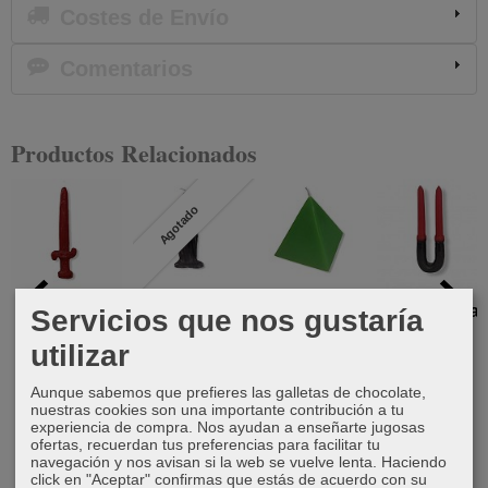
Costes de Envío
Comentarios
Productos Relacionados
Agotado
Vela espada
Vela separa
Vela pirámide
Vela Pomba-
Servicios que nos gustaría
amantes
verde
Gira
4,00 €
utilizar
4,00 €
6,00 €
6,50 €
Aunque sabemos que prefieres las galletas de chocolate,
nuestras cookies son una importante contribución a tu
experiencia de compra. Nos ayudan a enseñarte jugosas
ofertas, recuerdan tus preferencias para facilitar tu
navegación y nos avisan si la web se vuelve lenta. Haciendo
click en "Aceptar" confirmas que estás de acuerdo con su