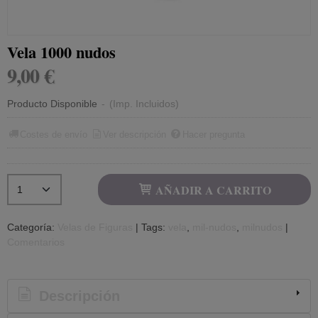
Vela 1000 nudos
9,00 €
Producto Disponible
-
(Imp. Incluidos)
Costes de envío
Ver descripción
Hacer pregunta
AÑADIR A CARRITO
Categoría:
Velas de Figuras
|
Tags:
vela
mil-nudos
milnudos
|
Comentarios
Descripción