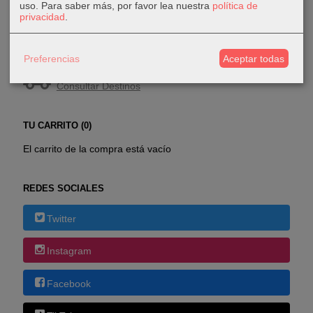
uso.
Para saber más, por favor lea nuestra
política de
privacidad
.
COSTES DE ENVÍO
Preferencias
Aceptar todas
GRATIS *
Consultar Destinos
TU CARRITO (0)
El carrito de la compra está vacío
REDES SOCIALES
Twitter
Instagram
Facebook