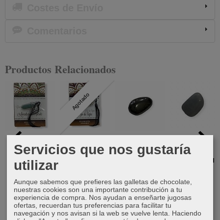
Costes de Envío
Comentarios
Productos Relacionados
Agotado
Punta
Punta
Canto
Canto
Servicios que nos gustaría
biterminada
biterminada
rodado
rodado
Aventurina
Ojo de Tigre
hematite
cuarzo azul
utilizar
Verde
6,50 €
1,00 €
1,00 €
Aunque sabemos que prefieres las galletas de chocolate,
6,50 €
nuestras cookies son una importante contribución a tu
experiencia de compra. Nos ayudan a enseñarte jugosas
ofertas, recuerdan tus preferencias para facilitar tu
navegación y nos avisan si la web se vuelve lenta. Haciendo