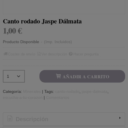
Canto rodado Jaspe Dálmata
1,00 €
Producto Disponible
-
(Imp. Incluidos)
Costes de envío
Ver descripción
Hacer pregunta
AÑADIR A CARRITO
Categoría:
Minerales
|
Tags:
canto-rodado
jaspe-dalmata
escucha-a-tu-corazon
|
Comentarios
Descripción