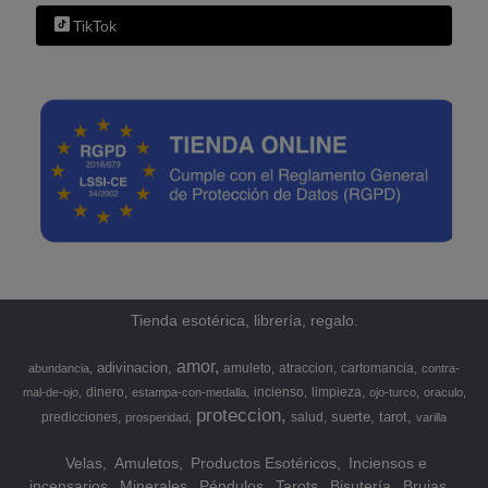
TikTok
Tienda esotérica, librería, regalo.
amor
adivinacion
amuleto
atraccion
cartomancia
abundancia
contra-
dinero
incienso
limpieza
mal-de-ojo
estampa-con-medalla
ojo-turco
oraculo
proteccion
suerte
tarot
predicciones
salud
prosperidad
varilla
Velas
Amuletos
Productos Esotéricos
Inciensos e
incensarios
Minerales
Péndulos
Tarots
Bisutería
Brujas