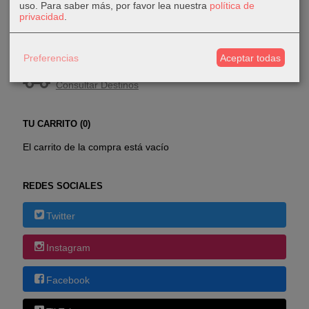
uso.
Para saber más, por favor lea nuestra
política de
privacidad
.
COSTES DE ENVÍO
Preferencias
Aceptar todas
GRATIS *
Consultar Destinos
TU CARRITO (0)
El carrito de la compra está vacío
REDES SOCIALES
Twitter
Instagram
Facebook