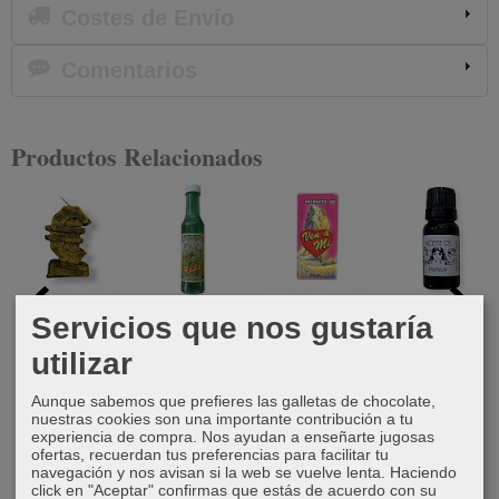
Costes de Envío
Comentarios
Productos Relacionados
Vela euro
Agua de
Extracto ven
Aceite de
Servicios que nos gustaría
ritual ruda
a mi
pachouly
4,50 €
utilizar
7,00 €
10,00 €
5,00 €
Aunque sabemos que prefieres las galletas de chocolate,
nuestras cookies son una importante contribución a tu
experiencia de compra. Nos ayudan a enseñarte jugosas
ofertas, recuerdan tus preferencias para facilitar tu
navegación y nos avisan si la web se vuelve lenta. Haciendo
click en "Aceptar" confirmas que estás de acuerdo con su