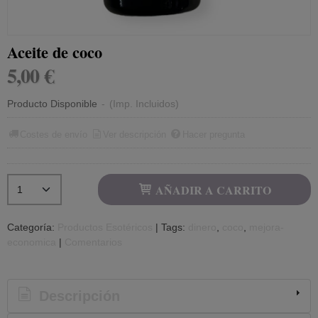
Aceite de coco
5,00 €
Producto Disponible
-
(Imp. Incluidos)
Costes de envío
Ver descripción
Hacer pregunta
AÑADIR A CARRITO
Categoría:
Productos Esotéricos
|
Tags:
dinero
coco
mejora-
economica
|
Comentarios
Descripción