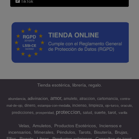
TikTok
Tienda esotérica, librería, regalo.
amor
adivinacion
amuleto
atraccion
cartomancia
abundancia
contra-
dinero
incienso
limpieza
mal-de-ojo
estampa-con-medalla
ojo-turco
oraculo
proteccion
suerte
tarot
predicciones
salud
prosperidad
varilla
Velas
Amuletos
Productos Esotéricos
Inciensos e
incensarios
Minerales
Péndulos
Tarots
Bisutería
Brujas
Elfos
Regalo
Libros
Productos religiosos
Consultas de tarot