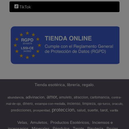
TikTok
Tienda esotérica, librería, regalo.
amor
adivinacion
amuleto
atraccion
cartomancia
abundancia
contra-
dinero
incienso
limpieza
mal-de-ojo
estampa-con-medalla
ojo-turco
oraculo
proteccion
suerte
tarot
predicciones
salud
prosperidad
varilla
Velas
Amuletos
Productos Esotéricos
Inciensos e
incensarios
Minerales
Péndulos
Tarots
Bisutería
Brujas