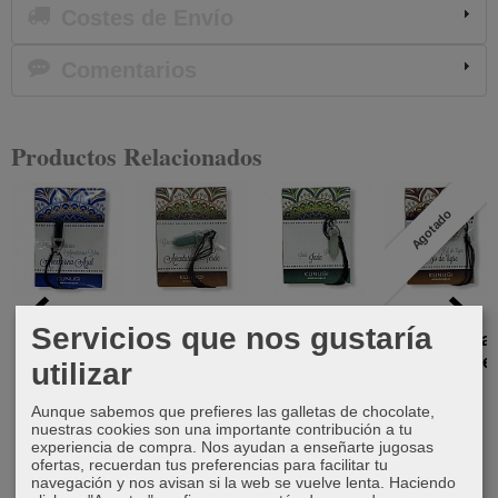
Costes de Envío
Comentarios
Productos Relacionados
Agotado
Punta
Punta
Punta
Punta
Servicios que nos gustaría
biterminada
biterminada
biterminada
biterminada
Aventurina
Aventurina
Jade
Ojo de Tigre
utilizar
Azul
Verde
6,50 €
6,50 €
Aunque sabemos que prefieres las galletas de chocolate,
6,50 €
6,50 €
nuestras cookies son una importante contribución a tu
experiencia de compra. Nos ayudan a enseñarte jugosas
ofertas, recuerdan tus preferencias para facilitar tu
navegación y nos avisan si la web se vuelve lenta. Haciendo