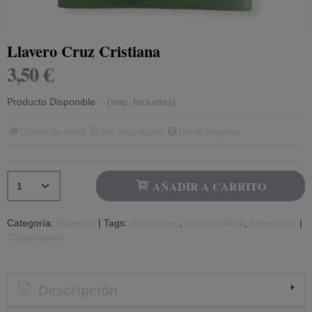
Llavero Cruz Cristiana
3,50 €
Producto Disponible
-
(Imp. Incluidos)
Costes de envío
Ver descripción
Hacer pregunta
AÑADIR A CARRITO
Categoría:
Bisutería
|
Tags:
iluminacion
cruz-cristiana
esperanza
|
Comentarios
Descripción