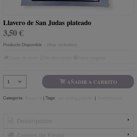
Llavero de San Judas plateado
3,50 €
Producto Disponible
-
(Imp. Incluidos)
Costes de envío
Ver descripción
Hacer pregunta
AÑADIR A CARRITO
Categoría:
Bisutería
|
Tags:
san-judas
peticion
|
Comentarios
Descripción
Costes de Envío