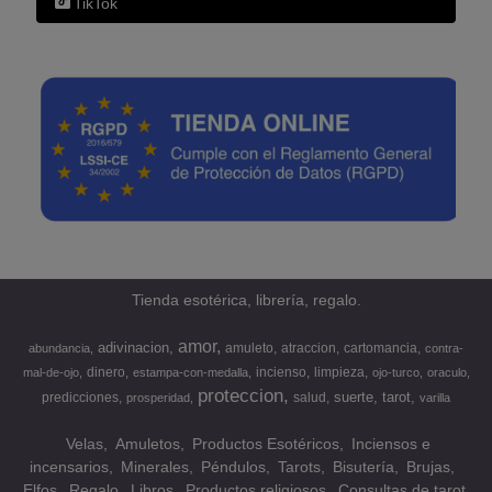
TikTok
Tienda esotérica, librería, regalo.
amor
adivinacion
amuleto
atraccion
cartomancia
abundancia
contra-
dinero
incienso
limpieza
mal-de-ojo
estampa-con-medalla
ojo-turco
oraculo
proteccion
suerte
tarot
predicciones
salud
prosperidad
varilla
Velas
Amuletos
Productos Esotéricos
Inciensos e
incensarios
Minerales
Péndulos
Tarots
Bisutería
Brujas
Elfos
Regalo
Libros
Productos religiosos
Consultas de tarot