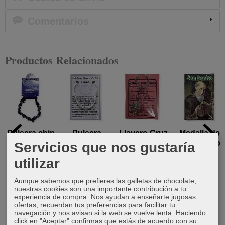
Comentarios
Productos Relacionados
Pulsera chip
Pulsera
Llavero Cruz
Medalla de
amatista
blanca de los
de Caravaca
San Benito
Servicios que nos gustaría
siete nudos
3,50 €
3,50 €
15,00 €
utilizar
3,50 €
Aunque sabemos que prefieres las galletas de chocolate,
nuestras cookies son una importante contribución a tu
experiencia de compra. Nos ayudan a enseñarte jugosas
ofertas, recuerdan tus preferencias para facilitar tu
navegación y nos avisan si la web se vuelve lenta. Haciendo
click en "Aceptar" confirmas que estás de acuerdo con su