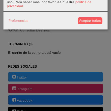
uso.
Para saber más, por favor lea nuestra
política de
privacidad
.
COSTES DE ENVÍO
Preferencias
Aceptar todas
GRATIS *
Consultar Destinos
TU CARRITO (0)
El carrito de la compra está vacío
REDES SOCIALES
Twitter
Instagram
Facebook