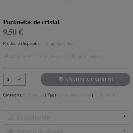
Portavelas de cristal
9,50 €
Producto Disponible
-
(Imp. Incluidos)
Costes de envío
Ver descripción
Hacer pregunta
AÑADIR A CARRITO
Categoría:
Portavelas
|
Tags:
portavelas-cristal
|
Comentarios
Descripción
Costes de Envío