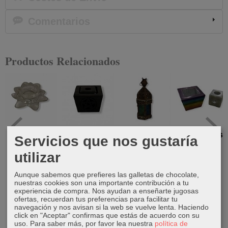
Comentarios
Productos Relacionados
Portavelas
Portavelas
Portavelas
Portavelas
Servicios que nos gustaría
flor de loto
pentágono
farol
cuadrado
utilizar
siete
4,50 €
13,50 €
9,95 €
Chackras
Aunque sabemos que prefieres las galletas de chocolate,
13,50 €
nuestras cookies son una importante contribución a tu
experiencia de compra. Nos ayudan a enseñarte jugosas
ofertas, recuerdan tus preferencias para facilitar tu
navegación y nos avisan si la web se vuelve lenta. Haciendo
click en "Aceptar" confirmas que estás de acuerdo con su
uso.
Para saber más, por favor lea nuestra
política de