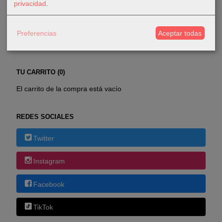
privacidad
.
COSTES DE ENVÍO
Preferencias
Aceptar todas
GRATIS *
Consultar Destinos
TU CARRITO (0)
El carrito de la compra está vacío
REDES SOCIALES
Twitter
Instagram
Facebook
TikTok