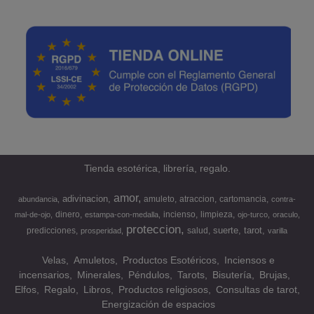
Tienda esotérica, librería, regalo.
amor
adivinacion
amuleto
atraccion
cartomancia
abundancia
contra-
dinero
incienso
limpieza
mal-de-ojo
estampa-con-medalla
ojo-turco
oraculo
proteccion
suerte
tarot
predicciones
salud
prosperidad
varilla
Velas
Amuletos
Productos Esotéricos
Inciensos e
incensarios
Minerales
Péndulos
Tarots
Bisutería
Brujas
Elfos
Regalo
Libros
Productos religiosos
Consultas de tarot
Energización de espacios