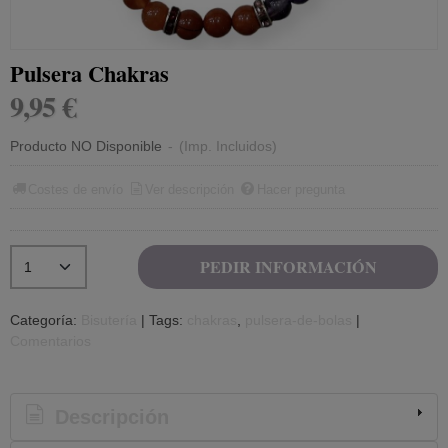
Pulsera Chakras
9,95 €
Producto NO Disponible
-
(Imp. Incluidos)
Costes de envío
Ver descripción
Hacer pregunta
PEDIR INFORMACIÓN
Categoría:
Bisutería
|
Tags:
chakras
pulsera-de-bolas
|
Comentarios
Descripción