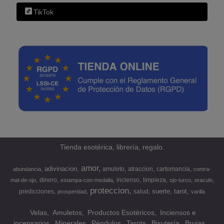
TikTok
Tienda esotérica, librería, regalo.
amor
adivinacion
amuleto
atraccion
cartomancia
abundancia
contra-
dinero
incienso
limpieza
mal-de-ojo
estampa-con-medalla
ojo-turco
oraculo
proteccion
suerte
tarot
predicciones
salud
prosperidad
varilla
Velas
Amuletos
Productos Esotéricos
Inciensos e
incensarios
Minerales
Péndulos
Tarots
Bisutería
Brujas