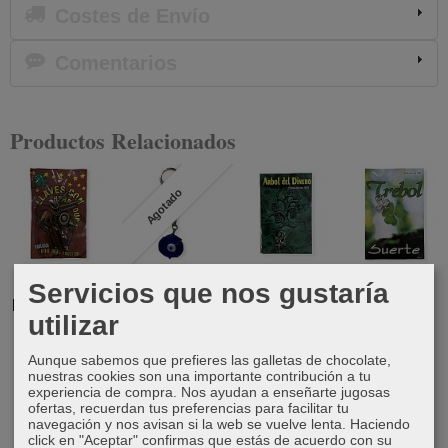
Costes de Envío
Comentarios
Productos Relacionados
Agotado
Llavero
Llavero Ojo
Árbol del
Colgante
Servicios que nos gustaría
herradura de
turco trébol
dinero
trébol
utilizar
la suerte y...
2,50 €
10,00 €
8,00 €
4,50 €
Aunque sabemos que prefieres las galletas de chocolate,
nuestras cookies son una importante contribución a tu
experiencia de compra. Nos ayudan a enseñarte jugosas
ofertas, recuerdan tus preferencias para facilitar tu
navegación y nos avisan si la web se vuelve lenta. Haciendo
click en "Aceptar" confirmas que estás de acuerdo con su