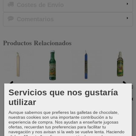
Costes de Envío
Comentarios
Productos Relacionados
Vela Blanca
Agua de
Vela
Ambientador
Servicios que nos gustaría
11 cm
ritual ruda
perfumada
éxito,
de romero
prosperidad
utilizar
0,60 €
7,00 €
y...
2,40 €
Aunque sabemos que prefieres las galletas de chocolate,
9,00 €
nuestras cookies son una importante contribución a tu
experiencia de compra. Nos ayudan a enseñarte jugosas
ofertas, recuerdan tus preferencias para facilitar tu
navegación y nos avisan si la web se vuelve lenta. Haciendo