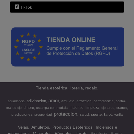
TikTok
Tienda esotérica, librería, regalo.
amor
adivinacion
amuleto
atraccion
cartomancia
abundancia
contra-
dinero
incienso
limpieza
mal-de-ojo
estampa-con-medalla
ojo-turco
oraculo
proteccion
suerte
tarot
predicciones
salud
prosperidad
varilla
Velas
Amuletos
Productos Esotéricos
Inciensos e
incensarios
Minerales
Péndulos
Tarots
Bisutería
Brujas