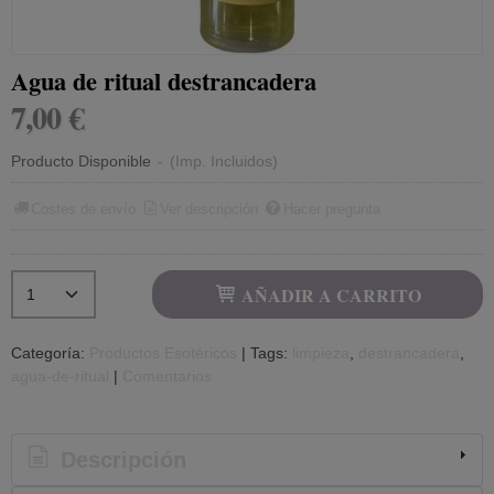
Agua de ritual destrancadera
7,00 €
Producto Disponible
-
(Imp. Incluidos)
Costes de envío
Ver descripción
Hacer pregunta
AÑADIR A CARRITO
Categoría:
Productos Esotéricos
|
Tags:
limpieza
destrancadera
agua-de-ritual
|
Comentarios
Descripción