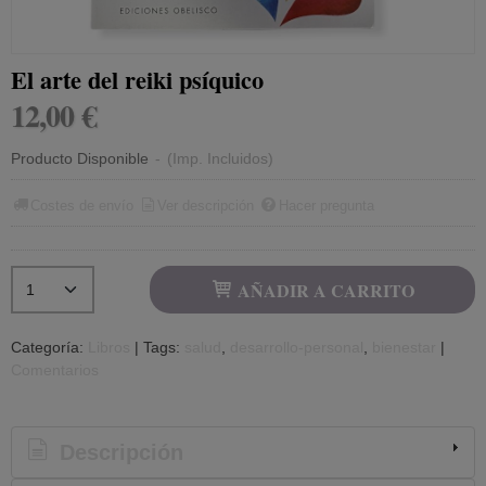
El arte del reiki psíquico
12,00 €
Producto Disponible
-
(Imp. Incluidos)
Costes de envío
Ver descripción
Hacer pregunta
AÑADIR A CARRITO
Categoría:
Libros
|
Tags:
salud
desarrollo-personal
bienestar
|
Comentarios
Descripción