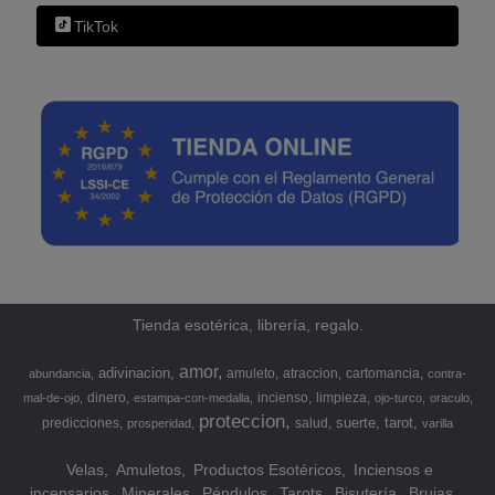
TikTok
Tienda esotérica, librería, regalo.
amor
adivinacion
amuleto
atraccion
cartomancia
abundancia
contra-
dinero
incienso
limpieza
mal-de-ojo
estampa-con-medalla
ojo-turco
oraculo
proteccion
suerte
tarot
predicciones
salud
prosperidad
varilla
Velas
Amuletos
Productos Esotéricos
Inciensos e
incensarios
Minerales
Péndulos
Tarots
Bisutería
Brujas