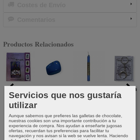
Costes de Envío
Comentarios
Productos Relacionados
El Tarot de
Canto
Vela
Llavero Luna
Servicios que nos gustaría
las Brujas
rodado
perfumada
Invertida
Howlita
de romero
utilizar
25,00 €
3,50 €
1,00 €
2,40 €
Aunque sabemos que prefieres las galletas de chocolate,
nuestras cookies son una importante contribución a tu
experiencia de compra. Nos ayudan a enseñarte jugosas
ofertas, recuerdan tus preferencias para facilitar tu
navegación y nos avisan si la web se vuelve lenta. Haciendo