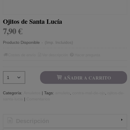
Ojitos de Santa Lucía
7,90 €
Producto Disponible
-
(Imp. Incluidos)
Costes de envío
Ver descripción
Hacer pregunta
AÑADIR A CARRITO
Categoría:
Amuletos
|
Tags:
amuleto
contra-mal-de-ojo
ojitos-de-
santa-lucia
|
Comentarios
Descripción