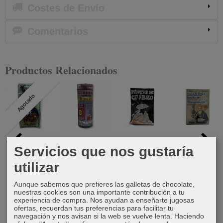
Costes de Envío
Comentarios
Productos Relacionados
Agotado
Cuerno de la
Velón de
Puntas de
Nudo de
Servicios que nos gustaría
abundancia
propósito
cuarzo
bruja San
contra mal
Benito...
utilizar
6,00 €
4,00 €
de ojo
15,50 €
Aunque sabemos que prefieres las galletas de chocolate,
6,00 €
nuestras cookies son una importante contribución a tu
experiencia de compra. Nos ayudan a enseñarte jugosas
ofertas, recuerdan tus preferencias para facilitar tu
navegación y nos avisan si la web se vuelve lenta. Haciendo