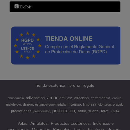
TikTok
Tienda esotérica, librería, regalo.
amor
adivinacion
amuleto
atraccion
cartomancia
abundancia
contra-
dinero
incienso
limpieza
mal-de-ojo
estampa-con-medalla
ojo-turco
oraculo
proteccion
suerte
tarot
predicciones
salud
prosperidad
varilla
Velas
Amuletos
Productos Esotéricos
Inciensos e
incensarios
Minerales
Péndulos
Tarots
Bisutería
Brujas