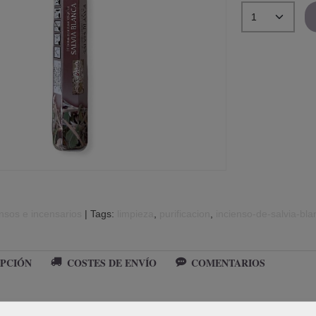
nsos e incensarios
|
Tags:
limpieza
purificacion
incienso-de-salvia-bla
PCIÓN
COSTES DE ENVÍO
COMENTARIOS
agonal de salvia blanca.