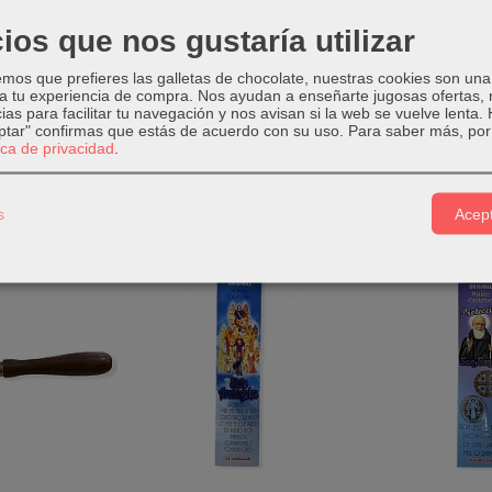
 varillas.
ios que nos gustaría utilizar
y limpieza.
os que prefieres las galletas de chocolate, nuestras cookies son una
a.
 a tu experiencia de compra. Nos ayudan a enseñarte jugosas ofertas,
ias para facilitar tu navegación y nos avisan si la web se vuelve lenta.
eptar" confirmas que estás de acuerdo con su uso.
Para saber más, por 
tica de privacidad
.
s
Acept
Relacionados