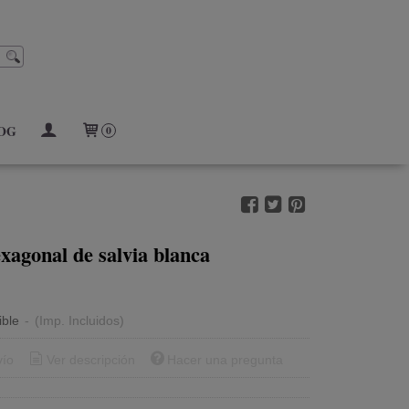
OG
0
xagonal de salvia blanca
ible
-
(Imp. Incluidos)
vío
Ver descripción
Hacer una pregunta