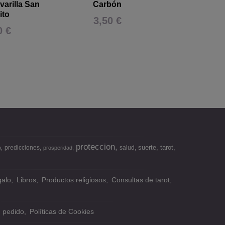
varilla San
Carbón
Salv
ito
3,50 €
5,50
0 €
proteccion
suerte
tarot
predicciones
salud
o
prosperidad
alo
Libros
Productos religiosos
Consultas de tarot
n pedido
Políticas de Cookies