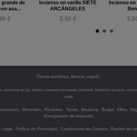
o grande de
Incienso en varilla SIETE
Incienso en 
on asa...
ARCÁNGELES
Ben
95 €
3,50 €
3,5
Tienda esotérica, librería, regalo.
a
dinero
incienso
limpieza
contra-mal-de-ojo
estampa-con-medalla
ojo-turco
oracul
varilla
ncensarios
Minerales
Péndulos
Tarots
Bisutería
Brujas
Elfos
Reg
Energización de espacios
o Legal
Política de Privacidad
Condiciones de Compra
Desistir de u