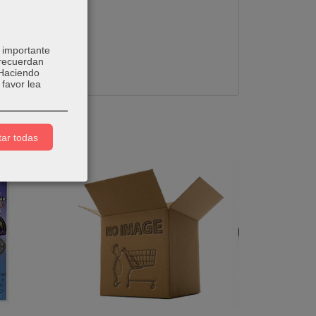
 importante
 recuerdan
 Haciendo
favor lea
ar todas