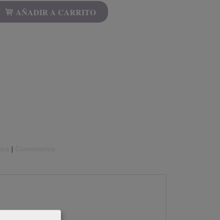
AÑADIR A CARRITO
nca
|
Comentarios