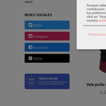
vacío
Aunque sabem
contribución
tus preferenc
REDES SOCIALES
click en "Ac
nuestra
polí
Productos 
Twitter
Preferencia
Instagram
Facebook
TikTok
Vela puño 
3,