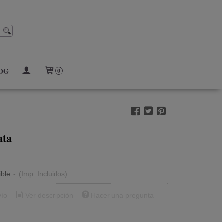
OG
0
ata
ible
-
(Imp. Incluidos)
vío
Ver descripción
Hacer una pregunta