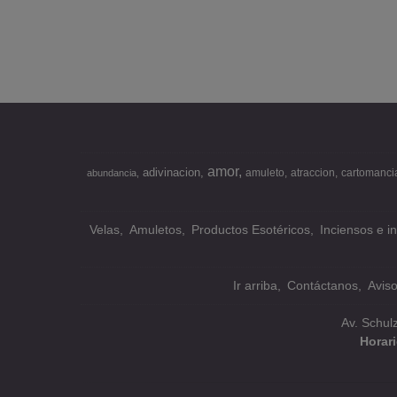
amor
adivinacion
amuleto
atraccion
cartomanci
abundancia
Velas
Amuletos
Productos Esotéricos
Inciensos e i
Ir arriba
Contáctanos
Avis
Av. Schul
Horar