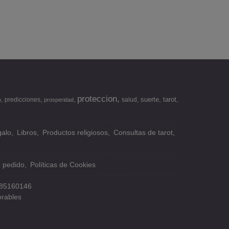
proteccion
suerte
tarot
predicciones
salud
o
prosperidad
alo
Libros
Productos religiosos
Consultas de tarot
n pedido
Políticas de Cookies
85160146
orables