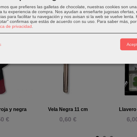
os que prefieres las galletas de chocolate, nuestras cookies son una
 a tu experiencia de compra. Nos ayudan a enseñarte jugosas ofertas,
ias para facilitar tu navegación y nos avisan si la web se vuelve lenta.
eptar" confirmas que estás de acuerdo con su uso.
Para saber más, por 
tica de privacidad
.
Relacionados
s
Acept
roja y negra
Vela Negra 11 cm
Llavero
50 €
0,60 €
6,0