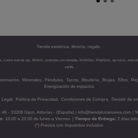
Tienda esotérica, librería, regalo.
a
dinero
incienso
limpieza
contra-mal-de-ojo
estampa-con-medalla
ojo-turco
oracul
varilla
ncensarios
Minerales
Péndulos
Tarots
Bisutería
Brujas
Elfos
Reg
Energización de espacios
o Legal
Política de Privacidad
Condiciones de Compra
Desistir de u
z 46 - 33208 Gijon, Asturias - (España) | info@tiendalunanueva.com |
9
io:
10:00 a 20:00 de lunes a Viernes. |
Tiempo de Entrega:
2 días lab
(*) Precios con Impuestos incluidos