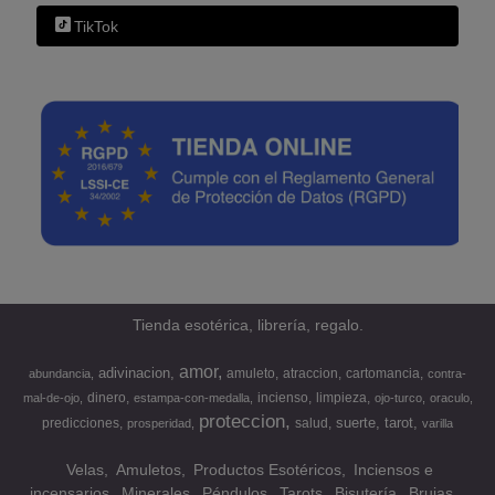
TikTok
Tienda esotérica, librería, regalo.
amor
adivinacion
amuleto
atraccion
cartomancia
abundancia
contra-
dinero
incienso
limpieza
mal-de-ojo
estampa-con-medalla
ojo-turco
oraculo
proteccion
suerte
tarot
predicciones
salud
prosperidad
varilla
Velas
Amuletos
Productos Esotéricos
Inciensos e
incensarios
Minerales
Péndulos
Tarots
Bisutería
Brujas