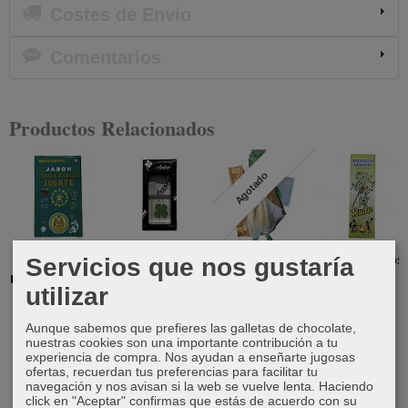
Costes de Envío
Comentarios
Productos Relacionados
Agotado
Jabón doble
Llavero
Gaia
Fregasuelos
Servicios que nos gustaría
rápida suerte
trébol
(Renacimiento)
de ruda
utilizar
6,00 €
6,00 €
71,69 €
12,00 €
Aunque sabemos que prefieres las galletas de chocolate,
nuestras cookies son una importante contribución a tu
experiencia de compra. Nos ayudan a enseñarte jugosas
ofertas, recuerdan tus preferencias para facilitar tu
navegación y nos avisan si la web se vuelve lenta. Haciendo
click en "Aceptar" confirmas que estás de acuerdo con su