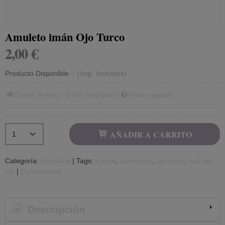
Amuleto imán Ojo Turco
2,00 €
Producto Disponible
-
(Imp. Incluidos)
Costes de envío
Ver descripción
Hacer pregunta
AÑADIR A CARRITO
Categoría:
Amuletos
|
Tags:
suerte
proteccion
ojo-turco
mal-de-
ojo
|
Comentarios
Descripción