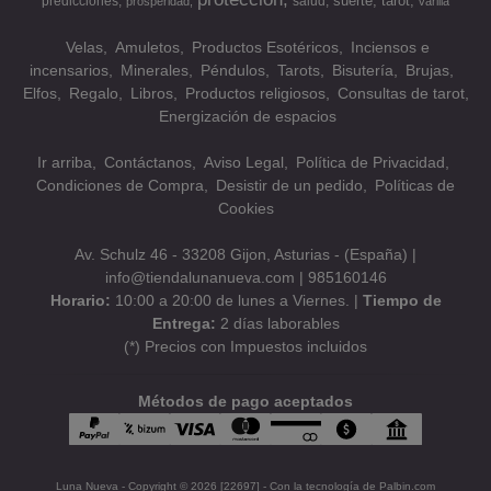
suerte
tarot
predicciones
salud
prosperidad
varilla
Velas
Amuletos
Productos Esotéricos
Inciensos e
incensarios
Minerales
Péndulos
Tarots
Bisutería
Brujas
Elfos
Regalo
Libros
Productos religiosos
Consultas de tarot
Energización de espacios
Ir arriba
Contáctanos
Aviso Legal
Política de Privacidad
Condiciones de Compra
Desistir de un pedido
Políticas de
Cookies
Av. Schulz 46 - 33208 Gijon, Asturias - (España) |
info@tiendalunanueva.com |
985160146
Horario:
10:00 a 20:00 de lunes a Viernes. |
Tiempo de
Entrega:
2 días laborables
(*) Precios con Impuestos incluidos
Métodos de pago aceptados
Luna Nueva
- Copyright © 2026 [22697] - Con la tecnología de Palbin.com