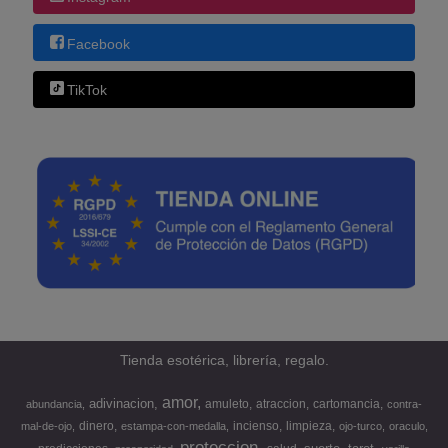
Facebook
TikTok
Tienda esotérica, librería, regalo.
amor
adivinacion
amuleto
atraccion
cartomancia
abundancia
contra-
dinero
incienso
limpieza
mal-de-ojo
estampa-con-medalla
ojo-turco
oraculo
proteccion