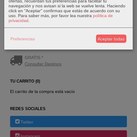
ofertas, recuerdan tus preferencias para facilitar tu
navegación y nos avisan si la web se vuelve lenta. Haciendo
click en "Aceptar" confirmas que estás de acuerdo con su
uso.
Para saber más, por favor lea nuestra
política de
privacidad
.
Preferencias
Aceptar todas
COSTES DE ENVÍO
GRATIS *
Consultar Destinos
TU CARRITO (0)
El carrito de la compra está vacío
REDES SOCIALES
Twitter
Instagram