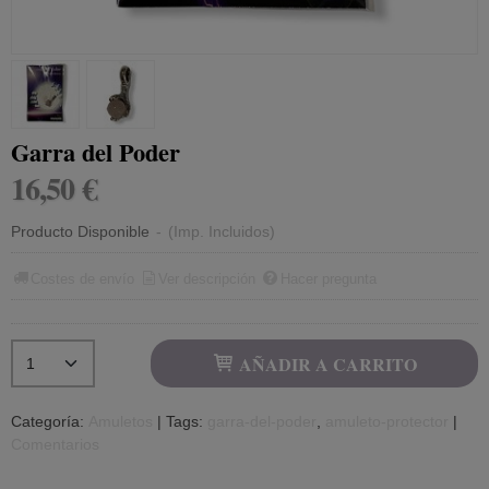
Garra del Poder
16,50 €
Producto Disponible
-
(Imp. Incluidos)
Costes de envío
Ver descripción
Hacer pregunta
AÑADIR A CARRITO
Categoría:
Amuletos
|
Tags:
garra-del-poder
amuleto-protector
|
Comentarios