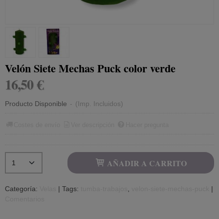
Velón Siete Mechas Puck color verde
16,50 €
Producto Disponible
-
(Imp. Incluidos)
Costes de envío
Ver descripción
Hacer pregunta
AÑADIR A CARRITO
Categoría:
Velas
|
Tags:
tumba-trabajos
velon-siete-mechas-puck
|
Comentarios