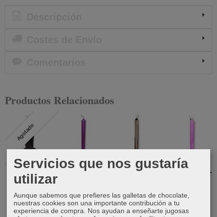
Descripción
Costes de Envío
Comentarios
Productos Relacionados
Agotado
Servicios que nos gustaría
Vela separa
Vela lila 20
Vela Negra
Vela lila 11
utilizar
amantes
cm
11 cm
cm
4,00 €
1,20 €
0,60 €
0,60 €
Aunque sabemos que prefieres las galletas de chocolate,
nuestras cookies son una importante contribución a tu
experiencia de compra. Nos ayudan a enseñarte jugosas