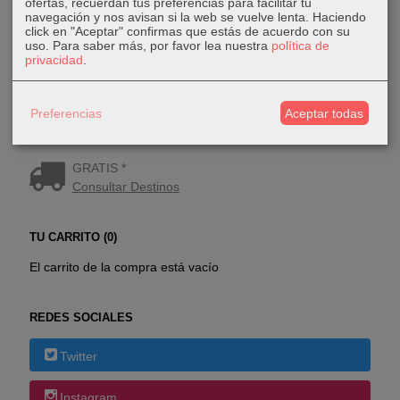
ofertas, recuerdan tus preferencias para facilitar tu
navegación y nos avisan si la web se vuelve lenta. Haciendo
click en "Aceptar" confirmas que estás de acuerdo con su
uso.
Para saber más, por favor lea nuestra
política de
privacidad
.
Preferencias
Aceptar todas
COSTES DE ENVÍO
GRATIS *
Consultar Destinos
TU CARRITO (0)
El carrito de la compra está vacío
REDES SOCIALES
Twitter
Instagram