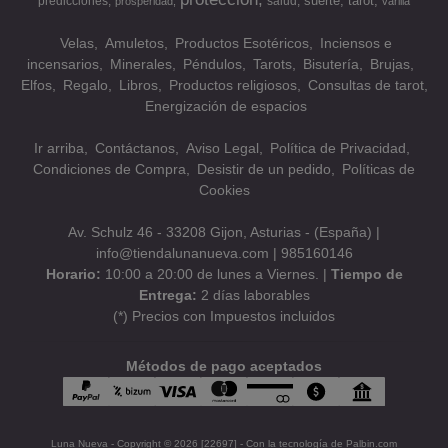
suerte
tarot
predicciones
salud
prosperidad
varilla
Velas
Amuletos
Productos Esotéricos
Inciensos e
incensarios
Minerales
Péndulos
Tarots
Bisutería
Brujas
Elfos
Regalo
Libros
Productos religiosos
Consultas de tarot
Energización de espacios
Ir arriba
Contáctanos
Aviso Legal
Política de Privacidad
Condiciones de Compra
Desistir de un pedido
Políticas de
Cookies
Av. Schulz 46 - 33208 Gijon, Asturias - (España) |
info@tiendalunanueva.com |
985160146
Horario:
10:00 a 20:00 de lunes a Viernes. |
Tiempo de
Entrega:
2 días laborables
(*) Precios con Impuestos incluidos
Métodos de pago aceptados
Luna Nueva
- Copyright © 2026 [22697] - Con la tecnología de Palbin.com