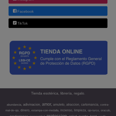
Facebook
TikTok
Tienda esotérica, librería, regalo.
amor
adivinacion
amuleto
atraccion
cartomancia
abundancia
contra-
dinero
incienso
limpieza
mal-de-ojo
estampa-con-medalla
ojo-turco
oraculo
proteccion