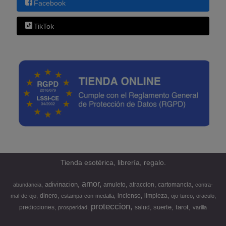
Facebook
TikTok
Tienda esotérica, librería, regalo.
amor
adivinacion
amuleto
atraccion
cartomancia
abundancia
contra-
dinero
incienso
limpieza
mal-de-ojo
estampa-con-medalla
ojo-turco
oraculo
proteccion
suerte
tarot
predicciones
salud
prosperidad
varilla