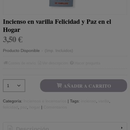
Incienso en varilla Felicidad y Paz en el
Hogar
3,50 €
Producto Disponible
-
(Imp. Incluidos)
Costes de envío
Ver descripción
Hacer pregunta
AÑADIR A CARRITO
Categoría:
Inciensos e incensarios
|
Tags:
incienso
varilla
felicidad
paz
hogar
|
Comentarios
Descripción