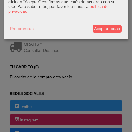
click en "Aceptar" confirmas que estás de acuerdo con su
uso.
Para saber más, por favor lea nuestra
política de
privacidad
.
Preferencias
Aceptar todas
COSTES DE ENVÍO
GRATIS *
Consultar Destinos
TU CARRITO (0)
El carrito de la compra está vacío
REDES SOCIALES
Twitter
Instagram