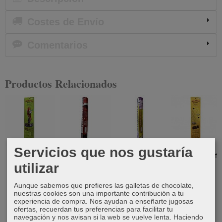
Costes de Envío
Comentarios
Productos Relacionados
Servicios que nos gustaría
Incienso en
Incienso
Incienso
Incienso en
utilizar
varilla San
hexagonal
hexagonal
varilla de
Pancracio
sangre de
Riqueza
miel
Drago
Aunque sabemos que prefieres las galletas de chocolate,
3,50 €
1,50 €
2,50 €
nuestras cookies son una importante contribución a tu
1,50 €
experiencia de compra. Nos ayudan a enseñarte jugosas
ofertas, recuerdan tus preferencias para facilitar tu
navegación y nos avisan si la web se vuelve lenta. Haciendo