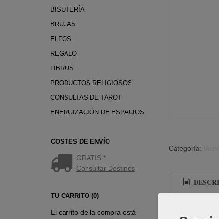
BISUTERÍA
BRUJAS
ELFOS
REGALO
LIBROS
PRODUCTOS RELIGIOSOS
CONSULTAS DE TAROT
ENERGIZACIÓN DE ESPACIOS
COSTES DE ENVÍO
Categoría:
Velo
GRATIS *
Consultar Destinos
DESCRI
TU CARRITO (0)
El carrito de la compra está
Velón esotér