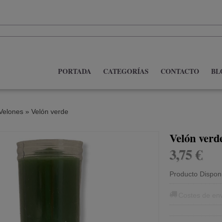
PORTADA
CATEGORÍAS
CONTACTO
BL
Velones
»
Velón verde
Velón verd
3,75 €
Producto Dispon
Costes de en