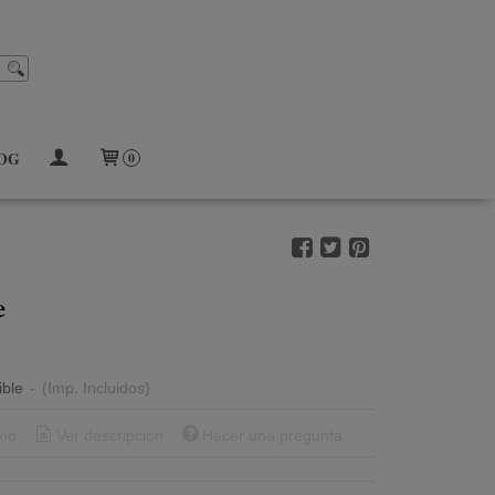
OG
0
e
ible
-
(Imp. Incluidos)
vío
Ver descripción
Hacer una pregunta