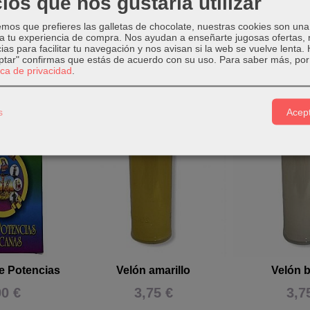
ios que nos gustaría utilizar
os que prefieres las galletas de chocolate, nuestras cookies son una
 a tu experiencia de compra. Nos ayudan a enseñarte jugosas ofertas,
ias para facilitar tu navegación y nos avisan si la web se vuelve lenta.
eptar" confirmas que estás de acuerdo con su uso.
Para saber más, por 
tica de privacidad
.
Relacionados
s
Acept
e Potencias
Velón amarillo
Velón 
00 €
3,75 €
3,7