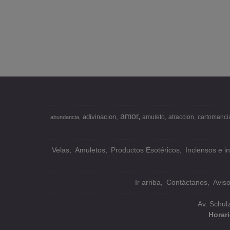
amor
adivinacion
amuleto
atraccion
cartomanci
abundancia
Velas
Amuletos
Productos Esotéricos
Inciensos e i
Ir arriba
Contáctanos
Avis
Av. Schul
Horar