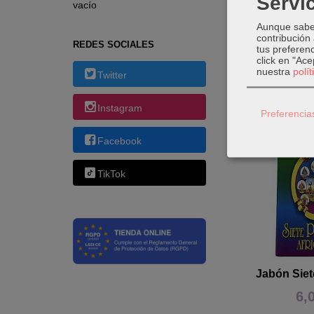
Servic
vacío
Color verde.
Aunque sabem
contribución
REDES SOCIALES
tus preferenc
click en "Ac
nuestra
polí
Twitter
Productos 
Instagram
Preferencia
Facebook
TikTok
Jabón Siet
6,