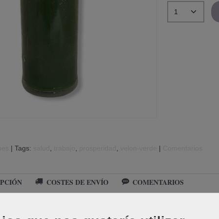
nes
|
Tags:
salud
trabajo
prosperidad
velon-verde
|
Comentarios
PCIÓN
COSTES DE ENVÍO
COMENTARIOS
ico. Destinado para el trabajo, prosperidad y salud. Duración mínima 