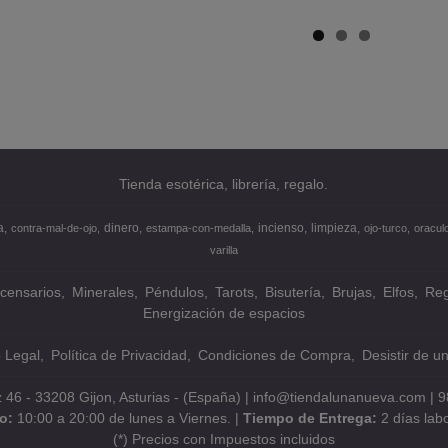
Tienda esotérica, librería, regalo.
a
dinero
incienso
limpieza
contra-mal-de-ojo
estampa-con-medalla
ojo-turco
oracul
varilla
ncensarios
Minerales
Péndulos
Tarots
Bisutería
Brujas
Elfos
Reg
Energización de espacios
o Legal
Política de Privacidad
Condiciones de Compra
Desistir de u
z 46 - 33208 Gijon, Asturias - (España) | info@tiendalunanueva.com |
9
io:
10:00 a 20:00 de lunes a Viernes. |
Tiempo de Entrega:
2 días lab
(*) Precios con Impuestos incluidos