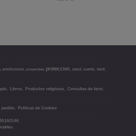
proteccion
suerte
tarot
predicciones
salud
o
prosperidad
alo
Libros
Productos religiosos
Consultas de tarot
n pedido
Políticas de Cookies
85160146
orables