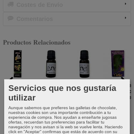
Costes de Envío
Comentarios
Productos Relacionados
Colonia ven
Aceite buena
Aceite de
Velón Siete
Servicios que nos gustaría
dinero
suerte
lavanda
Mechas Puck
utilizar
color verde
18,00 €
5,00 €
5,00 €
16,50 €
Aunque sabemos que prefieres las galletas de chocolate,
nuestras cookies son una importante contribución a tu
experiencia de compra. Nos ayudan a enseñarte jugosas
ofertas, recuerdan tus preferencias para facilitar tu
navegación y nos avisan si la web se vuelve lenta. Haciendo
click en "Aceptar" confirmas que estás de acuerdo con su