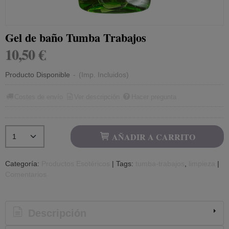
Gel de baño Tumba Trabajos
10,50 €
Producto Disponible
-
(Imp. Incluidos)
Costes de envío
Ver descripción
Hacer pregunta
AÑADIR A CARRITO
Categoría:
Productos Esotéricos
|
Tags:
tumba-trabajos
limpieza
|
Comentarios
Descripción