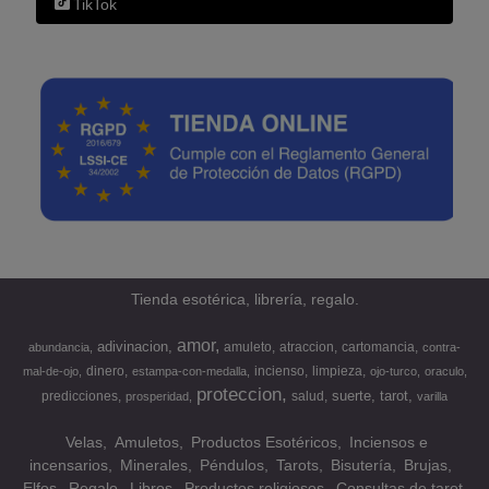
TikTok
Tienda esotérica, librería, regalo.
amor
adivinacion
amuleto
atraccion
cartomancia
abundancia
contra-
dinero
incienso
limpieza
mal-de-ojo
estampa-con-medalla
ojo-turco
oraculo
proteccion
suerte
tarot
predicciones
salud
prosperidad
varilla
Velas
Amuletos
Productos Esotéricos
Inciensos e
incensarios
Minerales
Péndulos
Tarots
Bisutería
Brujas
Elfos
Regalo
Libros
Productos religiosos
Consultas de tarot