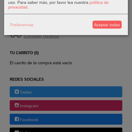
uso.
Para saber más, por favor lea nuestra
política de
privacidad
.
COSTES DE ENVÍO
Preferencias
Aceptar todas
GRATIS *
Consultar Destinos
TU CARRITO (0)
El carrito de la compra está vacío
REDES SOCIALES
Twitter
Instagram
Facebook