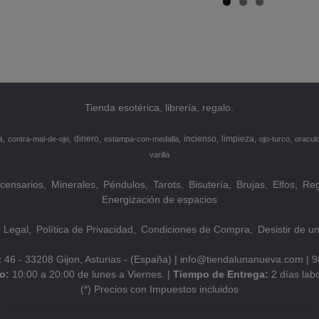
Tienda esotérica, librería, regalo.
a
dinero
incienso
limpieza
contra-mal-de-ojo
estampa-con-medalla
ojo-turco
oracul
varilla
ncensarios
Minerales
Péndulos
Tarots
Bisutería
Brujas
Elfos
Reg
Energización de espacios
o Legal
Política de Privacidad
Condiciones de Compra
Desistir de u
z 46 - 33208 Gijon, Asturias - (España) | info@tiendalunanueva.com |
9
io:
10:00 a 20:00 de lunes a Viernes. |
Tiempo de Entrega:
2 días lab
(*) Precios con Impuestos incluidos