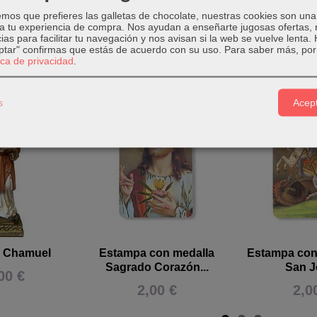
os que prefieres las galletas de chocolate, nuestras cookies son una
 a tu experiencia de compra. Nos ayudan a enseñarte jugosas ofertas,
ias para facilitar tu navegación y nos avisan si la web se vuelve lenta.
eptar" confirmas que estás de acuerdo con su uso.
Para saber más, por 
tica de privacidad
.
Relacionados
s
Acept
l Chamuel
Estampa con medalla
Estampa con
Sagrado Corazón...
San J
00 €
2,00 €
2,0