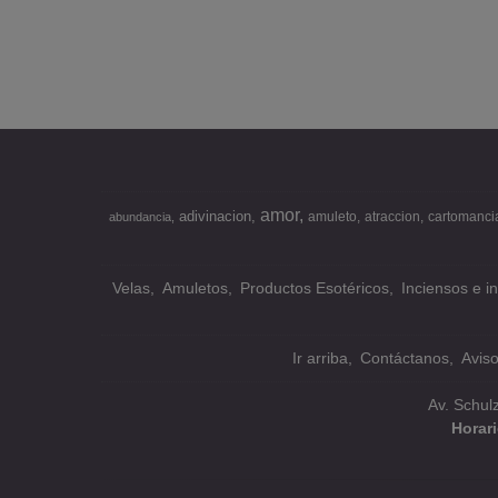
amor
adivinacion
amuleto
atraccion
cartomanci
abundancia
Velas
Amuletos
Productos Esotéricos
Inciensos e i
Ir arriba
Contáctanos
Avis
Av. Schul
Horar