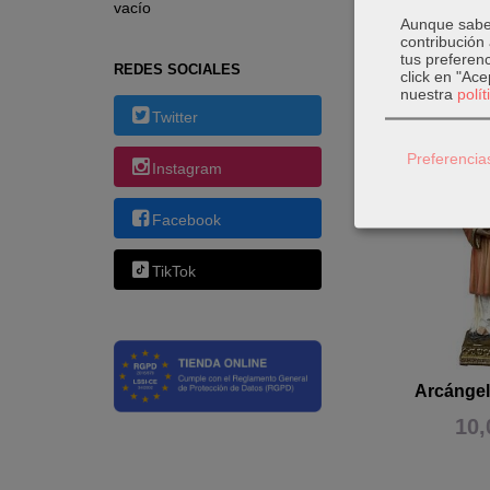
vacío
Aunque sabem
contribución
tus preferenc
REDES SOCIALES
click en "Ac
nuestra
polí
Productos 
Twitter
Preferencia
Instagram
Facebook
TikTok
Arcánge
10,