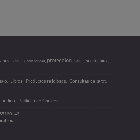
proteccion
suerte
tarot
predicciones
salud
o
prosperidad
alo
Libros
Productos religiosos
Consultas de tarot
n pedido
Políticas de Cookies
85160146
orables