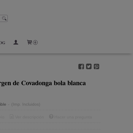
OG
0
rgen de Covadonga bola blanca
ible
-
(Imp. Incluidos)
vío
Ver descripción
Hacer una pregunta