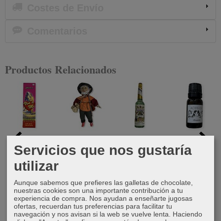
Costes de Envío
Comentarios
Productos Relacionados
Colonia ven
Dagda
Agua de
Aceite
Servicios que nos gustaría
a mí
colonia
Almizcle
46,52 €
florida
utilizar
18,00 €
5,00 €
Murray
Aunque sabemos que prefieres las galletas de chocolate,
10,00 €
nuestras cookies son una importante contribución a tu
experiencia de compra. Nos ayudan a enseñarte jugosas
ofertas, recuerdan tus preferencias para facilitar tu
navegación y nos avisan si la web se vuelve lenta. Haciendo