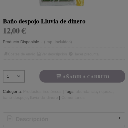
Baño despojo Lluvia de dinero
12,00 €
Producto Disponible
-
(Imp. Incluidos)
Costes de envío
Ver descripción
Hacer pregunta
AÑADIR A CARRITO
Categoría:
Productos Esotéricos
|
Tags:
abundancia
riqueza
bano-despojo
lluvia-de-dinero
|
Comentarios
Descripción