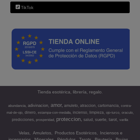
TikTok
Tienda esotérica, librería, regalo.
amor
adivinacion
amuleto
atraccion
cartomancia
abundancia
contra-
dinero
incienso
limpieza
mal-de-ojo
estampa-con-medalla
ojo-turco
oraculo
proteccion
suerte
tarot
predicciones
salud
prosperidad
varilla
Velas
Amuletos
Productos Esotéricos
Inciensos e
incensarios
Minerales
Péndulos
Tarots
Bisutería
Brujas