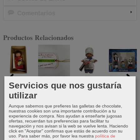
Comentarios
Productos Relacionados
Muñeca
Pulsera de
Muñeco
Misterio
Servicios que nos gustaría
Tilina Frida
tela trébol.
cocinero
asturiano
utilizar
gorro blanco
28,80 €
3,50 €
13,95 €
17,95 €
Aunque sabemos que prefieres las galletas de chocolate,
nuestras cookies son una importante contribución a tu
experiencia de compra. Nos ayudan a enseñarte jugosas
ofertas, recuerdan tus preferencias para facilitar tu
navegación y nos avisan si la web se vuelve lenta. Haciendo
click en "Aceptar" confirmas que estás de acuerdo con su
uso.
Para saber más, por favor lea nuestra
política de