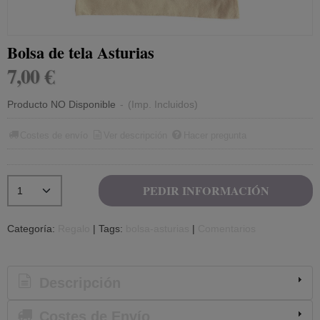
Bolsa de tela Asturias
7,00 €
Producto NO Disponible
-
(Imp. Incluidos)
Costes de envío
Ver descripción
Hacer pregunta
PEDIR INFORMACIÓN
Categoría:
Regalo
|
Tags:
bolsa-asturias
|
Comentarios
Descripción
Costes de Envío