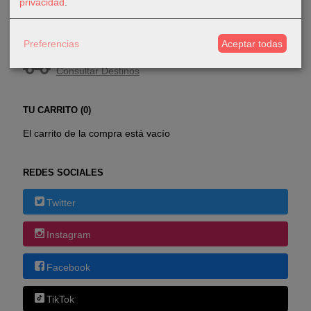
privacidad
.
COSTES DE ENVÍO
Preferencias
Aceptar todas
GRATIS *
Consultar Destinos
TU CARRITO (0)
El carrito de la compra está vacío
REDES SOCIALES
Twitter
Instagram
Facebook
TikTok