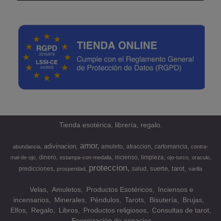
Tienda esotérica, librería, regalo.
amor
adivinacion
amuleto
atraccion
cartomancia
abundancia
contra-
dinero
incienso
limpieza
mal-de-ojo
estampa-con-medalla
ojo-turco
oraculo
proteccion
suerte
tarot
predicciones
salud
prosperidad
varilla
Velas
Amuletos
Productos Esotéricos
Inciensos e
incensarios
Minerales
Péndulos
Tarots
Bisutería
Brujas
Elfos
Regalo
Libros
Productos religiosos
Consultas de tarot
Energización de espacios