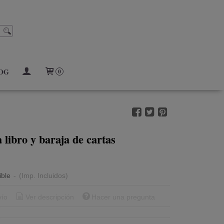
OG
0
 libro y baraja de cartas
ible
-
(Imp. Incluidos)
vío
Ver descripción
Hacer una pregunta