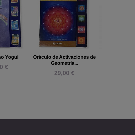
ño Yogui
Oráculo de Activaciones de
Ho'oponopon
Geometría...
prosper
0 €
29,00 €
25,00