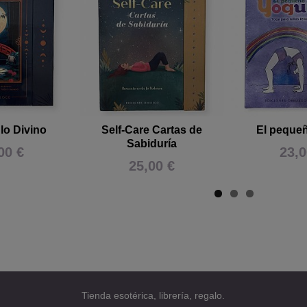
 lo Divino
Self-Care Cartas de
El peque
Sabiduría
00 €
23,0
25,00 €
Tienda esotérica, librería, regalo.