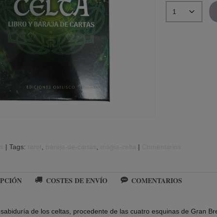
ts
|
Tags:
tarot
baraja-de-cartas
magia-celta
|
Comentarios
PCIÓN
COSTES DE ENVÍO
COMENTARIOS
 sabiduría de los celtas, procedente de las cuatro esquinas de Gran 