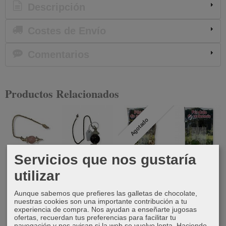
Descripción
Costes de Envío
Comentarios
Productos Relacionados
Agotado
Servicios que nos gustaría
Péndulo
Péndulo
Péndulo
Péndulo
utilizar
Discos bola
disco
esfera
orgonita
cuarzo rosa
amatista
9,95 €
9,00 €
Aunque sabemos que prefieres las galletas de chocolate,
nuestras cookies son una importante contribución a tu
12,00 €
12,00 €
experiencia de compra. Nos ayudan a enseñarte jugosas
ofertas, recuerdan tus preferencias para facilitar tu
navegación y nos avisan si la web se vuelve lenta. Haciendo