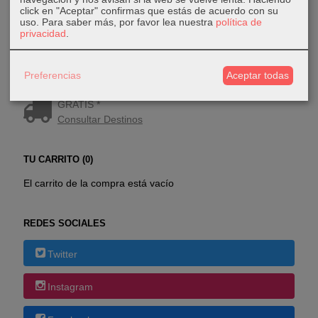
click en "Aceptar" confirmas que estás de acuerdo con su
uso.
Para saber más, por favor lea nuestra
política de
privacidad
.
Preferencias
Aceptar todas
COSTES DE ENVÍO
GRATIS *
Consultar Destinos
TU CARRITO (0)
El carrito de la compra está vacío
REDES SOCIALES
Twitter
Instagram