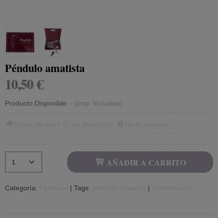
Péndulo amatista
10,50 €
Producto Disponible
-
(Imp. Incluidos)
Costes de envío
Ver descripción
Hacer pregunta
AÑADIR A CARRITO
Categoría:
Péndulos
|
Tags:
pendulo-amatista
|
Comentarios