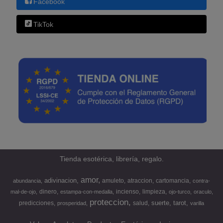
Facebook
TikTok
Tienda esotérica, librería, regalo.
amor
adivinacion
amuleto
atraccion
cartomancia
abundancia
contra-
dinero
incienso
limpieza
mal-de-ojo
estampa-con-medalla
ojo-turco
oraculo
proteccion
suerte
tarot
predicciones
salud
prosperidad
varilla