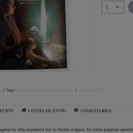
os
|
Tags:
magia
brujeria
bruja-del-caos
|
Comentarios
PCIÓN
COSTES DE ENVÍO
COMENTARIOS
inar tu vida mundana con tu faceta mágica. En estas páginas aprender