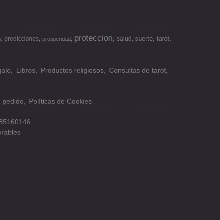
proteccion
suerte
tarot
predicciones
salud
o
prosperidad
alo
Libros
Productos religiosos
Consultas de tarot
n pedido
Políticas de Cookies
85160146
orables