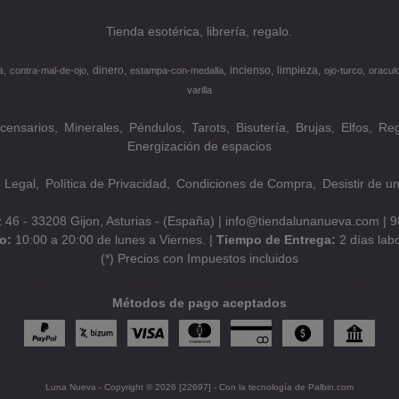
Tienda esotérica, librería, regalo.
a
dinero
incienso
limpieza
contra-mal-de-ojo
estampa-con-medalla
ojo-turco
oracul
varilla
ncensarios
Minerales
Péndulos
Tarots
Bisutería
Brujas
Elfos
Reg
Energización de espacios
o Legal
Política de Privacidad
Condiciones de Compra
Desistir de u
z 46 - 33208 Gijon, Asturias - (España) | info@tiendalunanueva.com |
9
io:
10:00 a 20:00 de lunes a Viernes. |
Tiempo de Entrega:
2 días lab
(*) Precios con Impuestos incluidos
Métodos de pago aceptados
Luna Nueva
- Copyright © 2026 [22697] - Con la tecnología de Palbin.com