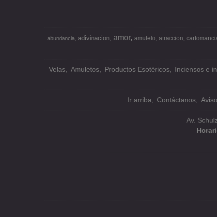
amor
adivinacion
amuleto
atraccion
cartomanci
abundancia
Velas
Amuletos
Productos Esotéricos
Inciensos e i
Ir arriba
Contáctanos
Avis
Av. Schul
Horar