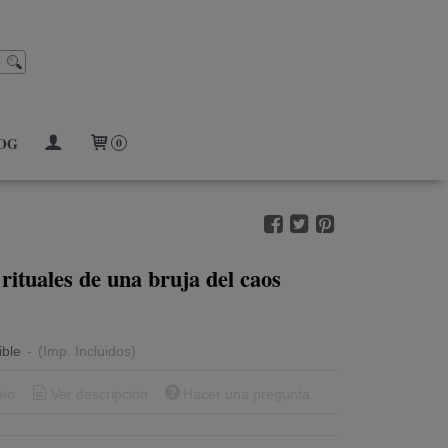
OG
0
rituales de una bruja del caos
ible
-
(Imp. Incluidos)
vío
Ver descripción
Hacer una pregunta