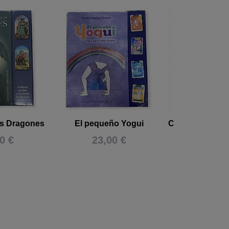
los Dragones
El pequeño Yogui
Consúltalo con
0 €
23,00 €
17,00