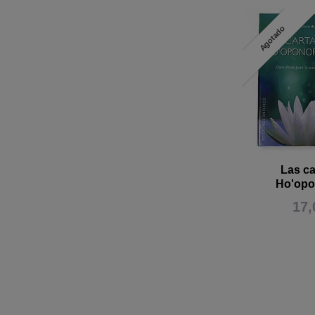
Agotado
Las ca
Ho'op
17,