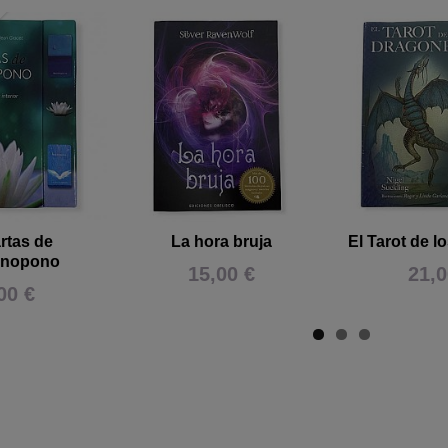
rtas de
La hora bruja
El Tarot de 
onopono
15,00 €
21,0
00 €