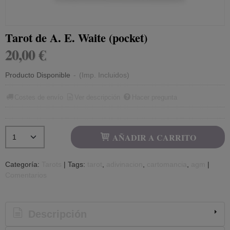
Tarot de A. E. Waite (pocket)
20,00 €
Producto Disponible
-
(Imp. Incluidos)
Costes de envío
Ver descripción
Hacer pregunta
AÑADIR A CARRITO
Categoría:
Tarots
|
Tags:
tarot
adivinacion
cartomancia
agm
|
Comentarios
Descripción