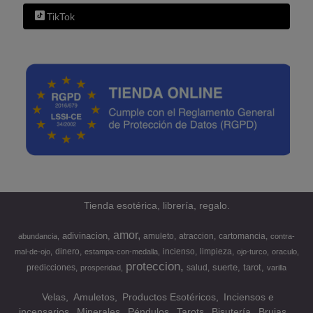
TikTok
Tienda esotérica, librería, regalo.
amor
adivinacion
amuleto
atraccion
cartomancia
abundancia
contra-
dinero
incienso
limpieza
mal-de-ojo
estampa-con-medalla
ojo-turco
oraculo
proteccion
suerte
tarot
predicciones
salud
prosperidad
varilla
Velas
Amuletos
Productos Esotéricos
Inciensos e
incensarios
Minerales
Péndulos
Tarots
Bisutería
Brujas