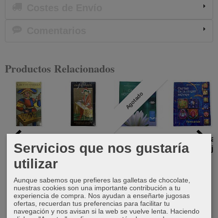
Costes de Envío
Comentarios
Productos Relacionados
Agotado
Arcanos
Tarot
Las cartas de
Cartas de la
Servicios que nos gustaría
Mayores
Visconti
Ho'oponopono
mujer salvaje
Tarot de
utilizar
30,00 €
17,00 €
21,00 €
Marsella
Aunque sabemos que prefieres las galletas de chocolate,
11,00 €
nuestras cookies son una importante contribución a tu
experiencia de compra. Nos ayudan a enseñarte jugosas
ofertas, recuerdan tus preferencias para facilitar tu
navegación y nos avisan si la web se vuelve lenta. Haciendo