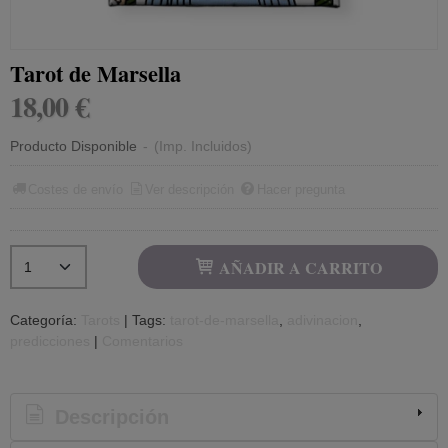
Tarot de Marsella
18,00 €
Producto Disponible
-
(Imp. Incluidos)
Costes de envío
Ver descripción
Hacer pregunta
AÑADIR A CARRITO
Categoría:
Tarots
|
Tags:
tarot-de-marsella
adivinacion
predicciones
|
Comentarios
Descripción