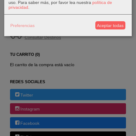
uso.
Para saber más, por favor lea nuestra
política de
privacidad
.
COSTES DE ENVÍO
Preferencias
Aceptar todas
GRATIS *
Consultar Destinos
TU CARRITO (0)
El carrito de la compra está vacío
REDES SOCIALES
Twitter
Instagram
Facebook