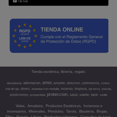
TikTok
Tienda esotérica, librería, regalo.
amor
adivinacion
amuleto
atraccion
cartomancia
abundancia
contra-
dinero
incienso
limpieza
mal-de-ojo
estampa-con-medalla
ojo-turco
oraculo
proteccion
suerte
tarot
predicciones
salud
prosperidad
varilla
Velas
Amuletos
Productos Esotéricos
Inciensos e
incensarios
Minerales
Péndulos
Tarots
Bisutería
Brujas
Elfos
Regalo
Libros
Productos religiosos
Consultas de tarot