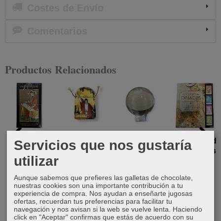
Costes de Envío
Comentarios
Productos Relacionados
Tarot
Bolsa de
Bola de
Las cartas de
Servicios que nos gustaría
Visconti
tarot
cristal de
las Dríades,
utilizar
Universal
60mm
los...
30,00 €
12,00 €
12,00 €
25,00 €
Aunque sabemos que prefieres las galletas de chocolate,
nuestras cookies son una importante contribución a tu
experiencia de compra. Nos ayudan a enseñarte jugosas
ofertas, recuerdan tus preferencias para facilitar tu
navegación y nos avisan si la web se vuelve lenta. Haciendo
click en "Aceptar" confirmas que estás de acuerdo con su